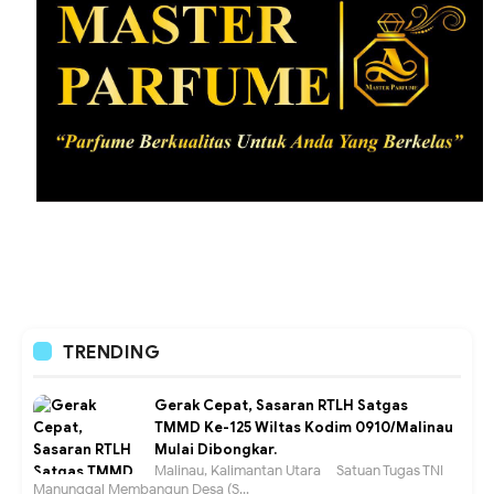
TRENDING
Gerak Cepat, Sasaran RTLH Satgas
TMMD Ke-125 Wiltas Kodim 0910/Malinau
Mulai Dibongkar.
Malinau, Kalimantan Utara – Satuan Tugas TNI
Manunggal Membangun Desa (S...