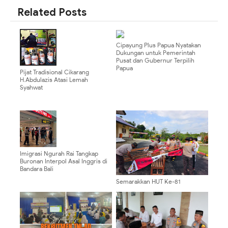
Related Posts
Cipayung Plus Papua Nyatakan
Dukungan untuk Pemerintah
Pusat dan Gubernur Terpilih
Papua
Pijat Tradisional Cikarang
H.Abdulazis Atasi Lemah
Syahwat
Imigrasi Ngurah Rai Tangkap
Buronan Interpol Asal Inggris di
Bandara Bali
Semarakkan HUT Ke-81
Kemerdekaan RI, Polsek Bonggo
Pasang Umbul-Umbul dan
Bendera Merah Putih