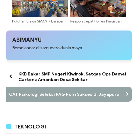
Puluhan Siswa SMAN 7 Barabai
Respon cepat Polres Pasuruan
Antusias Ikuti Sosialisasi
Kota menanggapi berita viral
Rekrutmen TNI AD
ABIMANYU
Berselancar di samudera dunia maya
KKB Bakar SMP Negeri Kiwirok, Satgas Ops Damai
Cartenz Amankan Desa Sekitar
CAT Psikologi Seleksi PAG Polri Sukses di Jayapura
TEKNOLOGI