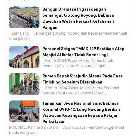
Bangun Drainase Irigasi dengan
Semangat Gotong Royong, Babinsa
Dawuhan Wetan Perkuat Ketahanan
Pangan
Lumajang – Semangat gotong royong dan kebersamaan kembali
ditunjukkan...
Personel Satgas TMMD 129 Pastikan Atap
Masjid Al Ikhlas Tidak Bocor Lagi
Kodim 0904/Paser, Muara Samu. Untuk
memenuhi sasaran fisik pada kegiat...
Rumah Bapak Sirajudin Masuk Pada Fase
Finishing Sebelum Diserahkan
Kodim 0904/Paser, Muara Samu. Personel
Satgas TMMD ke 129 Kodim 0904/...
Tanamkan Jiwa Nasionalisme, Babinsa
Koramil 0910-10/Long Nawang Berikan
Wawasan Kebangsaan kepada Pelajar
Perbatasan
MALINAU, Kalimantan Utara – Dalam upaya membentuk generasi
muda yang ber...