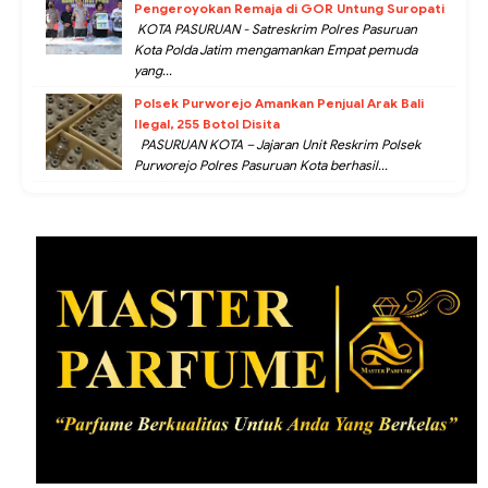
Pengeroyokan Remaja di GOR Untung Suropati
KOTA PASURUAN - Satreskrim Polres Pasuruan
Kota Polda Jatim mengamankan Empat pemuda
yang...
Polsek Purworejo Amankan Penjual Arak Bali
Ilegal, 255 Botol Disita
PASURUAN KOTA – Jajaran Unit Reskrim Polsek
Purworejo Polres Pasuruan Kota berhasil...