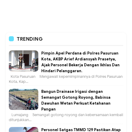
TRENDING
Pimpin Apel Perdana di Polres Pasuruan
Kota, AKBP Arief Ardiansyah Prasetya,
Ajak Personel Bekerja Dengan Ikhlas Dan
Hindari Pelanggaran.
Kota Pasuruan – Mengawali kepemimpinannya di Polres Pasuruan
Kota, Kap...
Bangun Drainase Irigasi dengan
Semangat Gotong Royong, Babinsa
Dawuhan Wetan Perkuat Ketahanan
Pangan
Lumajang – Semangat gotong royong dan kebersamaan kembali
ditunjukkan...
Personel Satgas TMMD 129 Pastikan Atap