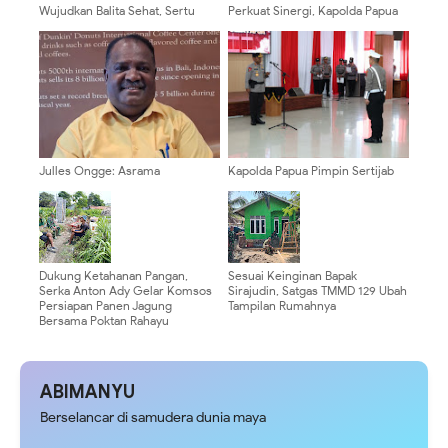
Wujudkan Balita Sehat, Sertu
Perkuat Sinergi, Kapolda Papua
Alvian Zakaria Dampingi Layanan
Silaturahmi dan Makan Siang
Posyandu Di Desa Gondang
Bersama Danlanud Manuhua
Julles Ongge: Asrama
Kapolda Papua Pimpin Sertijab
Mahasiswa Harus Jadi Pusat
Pejabat Utama dan 13 Kapolres,
Pembinaan, Bukan Ruang
Perkuat Kinerja Organisasi
Provokasi
Dukung Ketahanan Pangan,
Sesuai Keinginan Bapak
Serka Anton Ady Gelar Komsos
Sirajudin, Satgas TMMD 129 Ubah
Persiapan Panen Jagung
Tampilan Rumahnya
Bersama Poktan Rahayu
ABIMANYU
Berselancar di samudera dunia maya