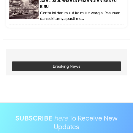
ASAL USUL WISATA PEMANDIAN BANYU
BIRU
Cerita ini dari mulut ke mulut warg a Pasuruan
dan sekitarnya pasti me...
Breaking News
SUBSCRIBE
here
To Receive New
Updates