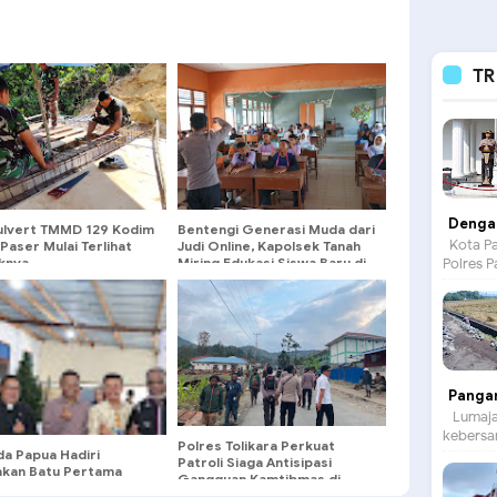
TR
Dengan
ulvert TMMD 129 Kodim
Bentengi Generasi Muda dari
Kota Pa
aser Mulai Terlihat
Judi Online, Kapolsek Tanah
knya
Miring Edukasi Siswa Baru di
Polres P
Masa MPLS
Panga
Lumajan
kebersam
Polres Tolikara Perkuat
da Papua Hadiri
Patroli Siaga Antisipasi
akan Batu Pertama
Gangguan Kamtibmas di
asi Gereja Oikumene
Karubagat