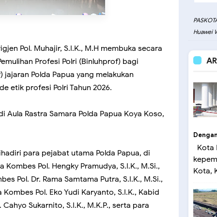
PASKOTA
Huawei W
gjen Pol. Muhajir, S.I.K., M.H membuka secara
AR
mulihan Profesi Polri (Binluhprof) bagi
P) jajaran Polda Papua yang melakukan
e etik profesi Polri Tahun 2026.
di Aula Rastra Samara Polda Papua Koya Koso,
Dengan 
Kota 
hadiri para pejabat utama Polda Papua, di
kepemi
 Kombes Pol. Hengky Pramudya, S.I.K., M.Si.,
Kota, K
es Pol. Dr. Rama Samtama Putra, S.I.K., M.Si.,
Kombes Pol. Eko Yudi Karyanto, S.I.K., Kabid
ahyo Sukarnito, S.I.K., M.K.P., serta para