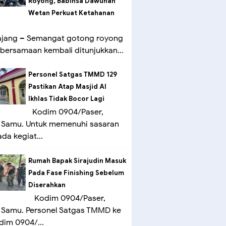
Royong, Babinsa Dawuhan
Wetan Perkuat Ketahanan
ang – Semangat gotong royong
bersamaan kembali ditunjukkan...
Personel Satgas TMMD 129
Pastikan Atap Masjid Al
Ikhlas Tidak Bocor Lagi
Kodim 0904/Paser,
 Samu. Untuk memenuhi sasaran
ada kegiat...
Rumah Bapak Sirajudin Masuk
Pada Fase Finishing Sebelum
Diserahkan
Kodim 0904/Paser,
 Samu. Personel Satgas TMMD ke
dim 0904/...