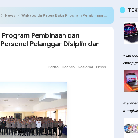
TE
News
Wakapolda Papua Buka Program Pembinaan dan Pemulihan Profesi bagi Personel Pelanggar Disiplin dan Kode Etik
 Program Pembinaan dan
Personel Pelanggar Disiplin dan
– Lenovo
laptop ga
Berita
Daerah
Nasional
News
memperku
menghadi