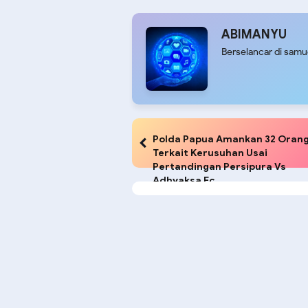
Bahte
ABIMANYU
Berselancar di sam
Polda Papua Amankan 32 Oran
Terkait Kerusuhan Usai
Pertandingan Persipura Vs
Adhyaksa Fc