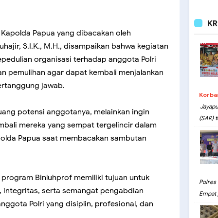
KR
 Kapolda Papua yang dibacakan oleh
hajir, S.I.K., M.H., disampaikan bahwa kegiatan
pedulian organisasi terhadap anggota Polri
n pemulihan agar dapat kembali menjalankan
ertanggung jawab.
Korba
Jayapu
mbuang potensi anggotanya, melainkan ingin
(SAR) t
bali mereka yang sempat tergelincir dalam
apolda Papua saat membacakan sambutan
 program Binluhprof memiliki tujuan untuk
Polres
 integritas, serta semangat pengabdian
Empat 
gota Polri yang disiplin, profesional, dan