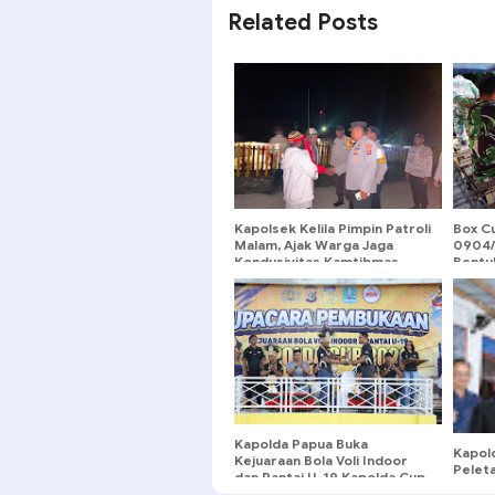
Related Posts
Kapolsek Kelila Pimpin Patroli
Box C
Malam, Ajak Warga Jaga
0904/P
Kondusivitas Kamtibmas
Bentu
Kapolda Papua Buka
Kapol
Kejuaraan Bola Voli Indoor
Pelet
dan Pantai U-19 Kapolda Cup
Renov
2026