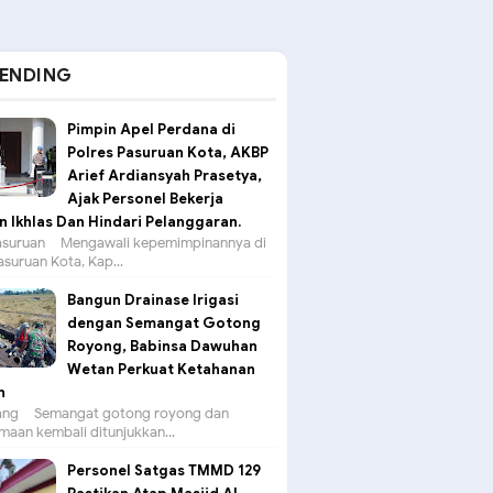
ENDING
Pimpin Apel Perdana di
Polres Pasuruan Kota, AKBP
Arief Ardiansyah Prasetya,
Ajak Personel Bekerja
 Ikhlas Dan Hindari Pelanggaran.
suruan – Mengawali kepemimpinannya di
asuruan Kota, Kap...
Bangun Drainase Irigasi
dengan Semangat Gotong
Royong, Babinsa Dawuhan
Wetan Perkuat Ketahanan
n
g – Semangat gotong royong dan
aan kembali ditunjukkan...
Personel Satgas TMMD 129