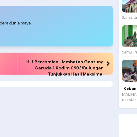
ra Hayat Kodaeral X
Samu. Un
udera dunia maya
Samu. P
g
H-1 Peresmian, Jembatan Gantung
Garuda 1 Kodim 0903/Bulungan
Tunjukkan Hasil Maksimal
Kebang
MALINAU
membent