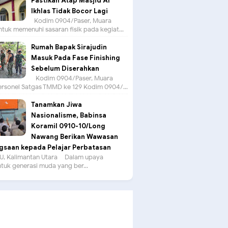
Pastikan Atap Masjid Al
Ikhlas Tidak Bocor Lagi
Kodim 0904/Paser, Muara
tuk memenuhi sasaran fisik pada kegiat...
Rumah Bapak Sirajudin
Masuk Pada Fase Finishing
Sebelum Diserahkan
Kodim 0904/Paser, Muara
ersonel Satgas TMMD ke 129 Kodim 0904/...
Tanamkan Jiwa
Nasionalisme, Babinsa
Koramil 0910-10/Long
Nawang Berikan Wawasan
saan kepada Pelajar Perbatasan
, Kalimantan Utara – Dalam upaya
uk generasi muda yang ber...