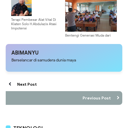
Terapi Pembesar Alat Vital Di
Klaten Solo H.Abdulazis Atasi
Impotensi
Bentengi Generasi Muda dari
Judi Online, Kapolsek Tanah
Miring Edukasi Siswa Baru di
Masa MPLS
ABIMANYU
Berselancar di samudera dunia maya
Next Post
Previous Post