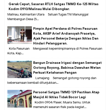
Gerak Cepat, Sasaran RTLH Satgas TMMD Ke-125 Wiltas
Kodim 0910/Malinau Mulai Dibongkar.
Malinau, Kalimantan Utara – Satuan Tugas TNI Manunggal
Membangun Desa (S...
Pimpin Apel Perdana di Polres Pasuruan
Kota, AKBP Arief Ardiansyah Prasetya,
Ajak Personel Bekerja Dengan Ikhlas Dan
Hindari Pelanggaran.
Kota Pasuruan – Mengawali kepemimpinannya di Polres Pasuruan
Kota, Kap...
Bangun Drainase Irigasi dengan Semangat
Gotong Royong, Babinsa Dawuhan Wetan
Perkuat Ketahanan Pangan
Lumajang – Semangat gotong royong dan
kebersamaan kembali ditunjukkan...
Personel Satgas TMMD 129 Pastikan Atap
Masjid Al Ikhlas Tidak Bocor Lagi
Kodim 0904/Paser, Muara Samu. Untuk
memenuhi sasaran fisik pada kegiat...