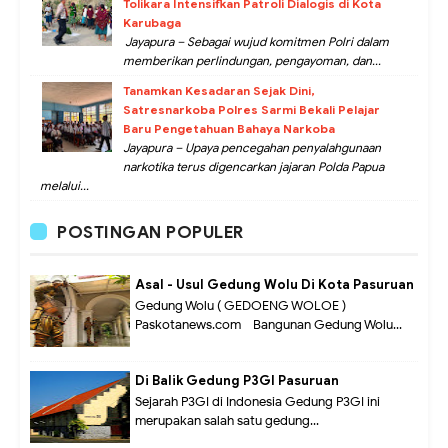
Tolikara Intensifkan Patroli Dialogis di Kota
Karubaga
Jayapura – Sebagai wujud komitmen Polri dalam
memberikan perlindungan, pengayoman, dan...
Tanamkan Kesadaran Sejak Dini,
Satresnarkoba Polres Sarmi Bekali Pelajar
Baru Pengetahuan Bahaya Narkoba
Jayapura – Upaya pencegahan penyalahgunaan
narkotika terus digencarkan jajaran Polda Papua
melalui...
POSTINGAN POPULER
Asal - Usul Gedung Wolu Di Kota Pasuruan
Gedung Wolu ( GEDOENG WOLOE )
Paskotanews.com - Bangunan Gedung Wolu...
Di Balik Gedung P3GI Pasuruan
Sejarah P3GI di Indonesia Gedung P3GI ini
merupakan salah satu gedung...