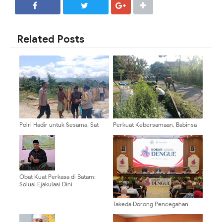
SHARE
SHARE
Related Posts
Polri Hadir untuk Sesama, Sat
Perkuat Kebersamaan, Babinsa
Binmas Polres Mamberamo
Kalipenggung Bersama Warga
Tengah Berikan Dukungan Untuk
Bersihkan Lingkungan Jalan
Gereja Katolik Santo Yusuf
Dusun
Obat Kuat Perkasa di Batam:
Solusi Ejakulasi Dini
Takeda Dorong Pencegahan
Dengue Inklusif dan
Berkelanjutan di Indonesia