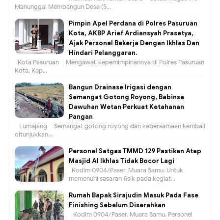
Manunggal Membangun Desa (S...
Pimpin Apel Perdana di Polres Pasuruan
Kota, AKBP Arief Ardiansyah Prasetya,
Ajak Personel Bekerja Dengan Ikhlas Dan
Hindari Pelanggaran.
Kota Pasuruan – Mengawali kepemimpinannya di Polres Pasuruan
Kota, Kap...
Bangun Drainase Irigasi dengan
Semangat Gotong Royong, Babinsa
Dawuhan Wetan Perkuat Ketahanan
Pangan
Lumajang – Semangat gotong royong dan kebersamaan kembali
ditunjukkan...
Personel Satgas TMMD 129 Pastikan Atap
Masjid Al Ikhlas Tidak Bocor Lagi
Kodim 0904/Paser, Muara Samu. Untuk
memenuhi sasaran fisik pada kegiat...
Rumah Bapak Sirajudin Masuk Pada Fase
Finishing Sebelum Diserahkan
Kodim 0904/Paser, Muara Samu. Personel