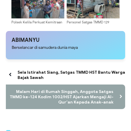
Polsek Kelila Perkuat Kemitraan
Personel Satgas TMMD 129
dengan Masyarakat Melalui
Kodim 0904/Paser Bongkar
Patroli Dialogis
Rumah milik Bapak Harim
ABIMANYU
Berselancar di samudera dunia maya
Sela Istirahat Siang, Satgas TMMD HST Bantu Warga
Bajak Sawah
Malam Hari di Rumah Singgah, Anggota Satgas
TMMD ke-124 Kodim 1002/HST Ajarkan Mengaji Al-
Qur'an Kepada Anak-anak