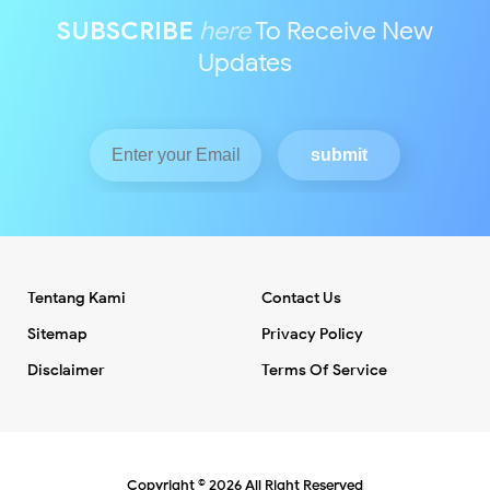
SUBSCRIBE
here
To Receive New
Updates
Tentang Kami
Contact Us
Sitemap
Privacy Policy
Disclaimer
Terms Of Service
Copyright ©
2026
All Right Reserved