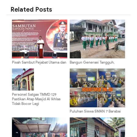
Related Posts
Pisah Sambut Pejabat Utama dan
Bangun Generasi Tangguh,
Kapolres, Kapolda Papua Dorong
Babinsa Sememu Berikan
Penguatan Sinergi dan
Pelatihan PBB kepada Siswa MI
Pelayanan Masyarakat
Nurul Islam 1
Personel Satgas TMMD 129
Pastikan Atap Masjid Al Ikhlas
Tidak Bocor Lagi
Puluhan Siswa SMAN 7 Barabai
Antusias Ikuti Sosialisasi
Rekrutmen TNI AD