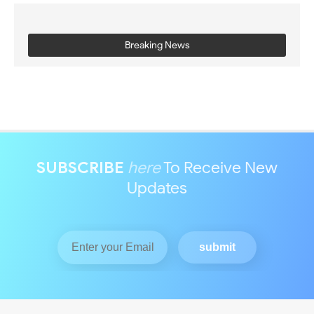
Breaking News
SUBSCRIBE
here
To Receive New
Updates