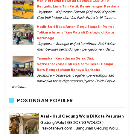
Hari Pertama Kejurda Kapolda Cup U-19
Bergulir, Lima Tim Petik Kemenangan Perdana
Jayapura – Kejuaraan Daerah (Kejurda) Kapolda
Cup Voli Indoor dan Voli Pasir Putra U-19 Tahun...
Hadir Beri Rasa Aman, Regu Siaga III Polres
Tolikara Intensifkan Patroli Dialogis di Kota
Karubaga
Jayapura – Sebagai wujud komitmen Polri dalam
memberikan perlindungan, pengayoman, dan...
Tanamkan Kesadaran Sejak Dini,
Satresnarkoba Polres Sarmi Bekali Pelajar
Baru Pengetahuan Bahaya Narkoba
Jayapura – Upaya pencegahan penyalahgunaan
narkotika terus digencarkan jajaran Polda Papua
melalui...
POSTINGAN POPULER
Asal - Usul Gedung Wolu Di Kota Pasuruan
Gedung Wolu ( GEDOENG WOLOE )
Paskotanews.com - Bangunan Gedung Wolu...