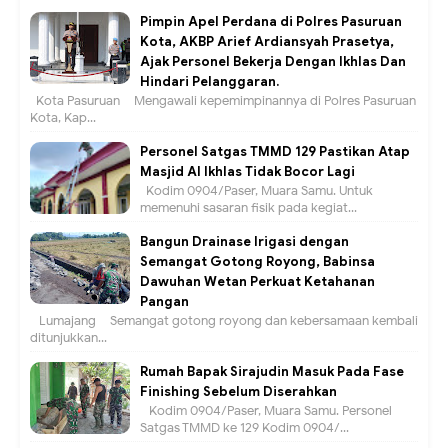
Pimpin Apel Perdana di Polres Pasuruan
Kota, AKBP Arief Ardiansyah Prasetya,
Ajak Personel Bekerja Dengan Ikhlas Dan
Hindari Pelanggaran.
Kota Pasuruan – Mengawali kepemimpinannya di Polres Pasuruan
Kota, Kap...
Personel Satgas TMMD 129 Pastikan Atap
Masjid Al Ikhlas Tidak Bocor Lagi
Kodim 0904/Paser, Muara Samu. Untuk
memenuhi sasaran fisik pada kegiat...
Bangun Drainase Irigasi dengan
Semangat Gotong Royong, Babinsa
Dawuhan Wetan Perkuat Ketahanan
Pangan
Lumajang – Semangat gotong royong dan kebersamaan kembali
ditunjukkan...
Rumah Bapak Sirajudin Masuk Pada Fase
Finishing Sebelum Diserahkan
Kodim 0904/Paser, Muara Samu. Personel
Satgas TMMD ke 129 Kodim 0904/...