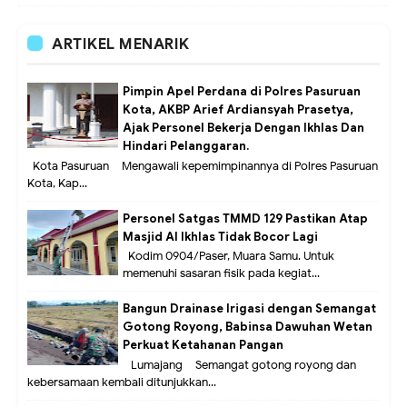
ARTIKEL MENARIK
Pimpin Apel Perdana di Polres Pasuruan
Kota, AKBP Arief Ardiansyah Prasetya,
Ajak Personel Bekerja Dengan Ikhlas Dan
Hindari Pelanggaran.
Kota Pasuruan – Mengawali kepemimpinannya di Polres Pasuruan
Kota, Kap...
Personel Satgas TMMD 129 Pastikan Atap
Masjid Al Ikhlas Tidak Bocor Lagi
Kodim 0904/Paser, Muara Samu. Untuk
memenuhi sasaran fisik pada kegiat...
Bangun Drainase Irigasi dengan Semangat
Gotong Royong, Babinsa Dawuhan Wetan
Perkuat Ketahanan Pangan
Lumajang – Semangat gotong royong dan
kebersamaan kembali ditunjukkan...