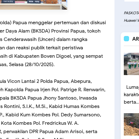
PASKOTA
Huawei W
Polda) Papua menggelar pertemuan dan diskusi
er Daya Alam (BKSDA) Provinsi Papua, tokoh
AR
tas Cenderawasih (Uncen) dalam rangka
dan reaksi publik terkait peristiwa
ih di Kabupaten Boven Digoel, yang sempat
as, Selasa (28/10/2025).
la Vicon Lantai 2 Polda Papua, Abepura,
Lumaj
h Kapolda Papua Irjen Pol. Patrige R. Renwarin,
karakt
h Kepala BKSDA Papua Jhony Santoso, Irwasda
berta..
 Rontini, S.I.K., M.Si., Kabid Humas Kombes
.K.P., Kabid Kum Kombes Pol. Dedy Sumarsono,
a Kota Kombes Pol. Fredrickus W. A.
R, perwakilan DPR Papua Adam Arisoi, serta