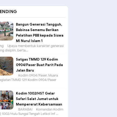
ENDING
Bangun Generasi Tangguh,
Babinsa Sememu Berikan
Pelatihan PBB kepada Siswa
MI Nurul Islam 1
g – Upaya membentuk karakter generasi
g disiplin, berta...
Satgas TMMD 129 Kodim
0904/Paser Buat Parit Pada
Jalan Baru
Kodim 0904/Paser, Muara
egiatan TMMD 129 Kodim 0904/Paser
Kodim 1002/HST Gelar
Safari Salat Jumat untuk
Mempererat Kebersamaan
BARABAI – Komandan Kodim
 1002/Hulu Sungai Tengah Letkol Inf ...