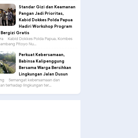
Standar Gizi dan Keamanan
Pangan Jadi Prioritas,
Kabid Dokkes Polda Papua
Hadiri Workshop Program
Bergizi Gratis
a – Kabid Dokkes Polda Papua, Kombes
 Bambang Pitoyo Nu...
Perkuat Kebersamaan,
Babinsa Kalipenggung
Bersama Warga Bersihkan
Lingkungan Jalan Dusun
g – Semangat kebersamaan dan
an terhadap lingkungan ter...