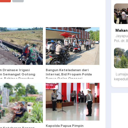
Makan 
Jayapur
Pol. dr.
 Drainase Irigasi
Bangun Keteladanan dari
Lumajan
n Semangat Gotong
Internal, Bid Propam Polda
g, Babinsa Dawuhan
Papua Gelar Operasi
kepeduli
 Perkuat Ketahanan
Gaktibplin Kendaraan
n
Personel
Kapolda Papua Pimpin
g Ketahanan Pangan,