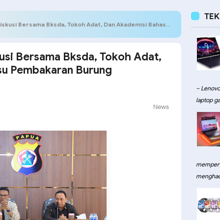
TE
rsama Bksda, Tokoh Adat, Dan Akademisi Bahas Isu Pembakaran Burung Cendrawasih
kusi Bersama Bksda, Tokoh Adat,
su Pembakaran Burung
– Lenovo
laptop ga
News
memperku
menghadi