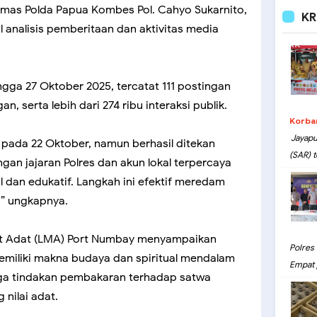
as Polda Papua Kombes Pol. Cahyo Sukarnito,
KR
l analisis pemberitaan dan aktivitas media
ingga 27 Oktober 2025, tercatat 111 postingan
an, serta lebih dari 274 ribu interaksi publik.
Korba
Jayapu
i pada 22 Oktober, namun berhasil ditekan
(SAR) t
ngan jajaran Polres dan akun lokal terpercaya
 dan edukatif. Langkah ini efektif meredam
,” ungkapnya.
t Adat (LMA) Port Numbay menyampaikan
Polres
iliki makna budaya dan spiritual mendalam
Empat 
ga tindakan pembakaran terhadap satwa
nilai adat.