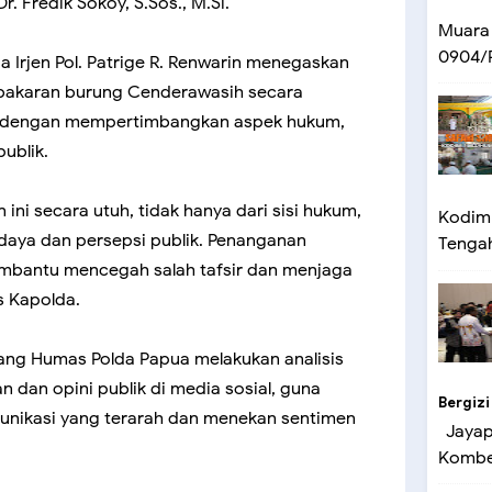
. Fredik Sokoy, S.Sos., M.Si.
Muara
0904/P
 Irjen Pol. Patrige R. Renwarin menegaskan
bakaran burung Cenderawasih secara
r, dengan mempertimbangkan aspek hukum,
ublik.
 ini secara utuh, tidak hanya dari sisi hukum,
Kodim 
i budaya dan persepsi publik. Penanganan
Tengah 
mbantu mencegah salah tafsir dan menjaga
s Kapolda.
ang Humas Polda Papua melakukan analisis
dan opini publik di media sosial, guna
Bergizi
nikasi yang terarah dan menekan sentimen
Jayapu
Kombes