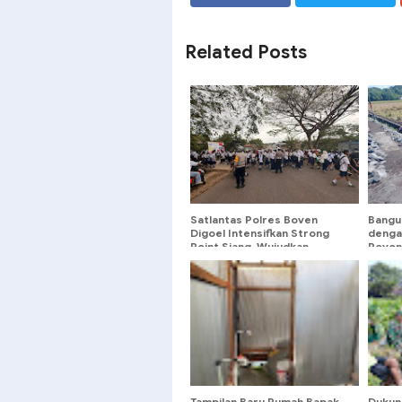
SHARE
SHARE
Related Posts
Satlantas Polres Boven
Bangun
Digoel Intensifkan Strong
denga
Point Siang, Wujudkan
Royon
Keamanan Pelajar saat Jam
Wetan
Pulang Sekolah
Panga
Tampilan Baru Rumah Bapak
Dukun