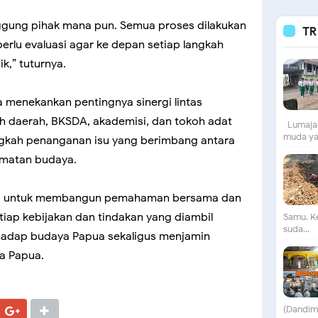
gung pihak mana pun. Semua proses dilakukan
TR
rlu evaluasi agar ke depan setiap langkah
ik,” tuturnya.
 menekankan pentingnya sinergi lintas
ah daerah, BKSDA, akademisi, dan tokoh adat
Lumajan
muda yan
gkah penanganan isu yang berimbang antara
matan budaya.
ini untuk membangun pemahaman bersama dan
iap kebijakan dan tindakan yang diambil
Samu. K
suda...
hadap budaya Papua sekaligus menjamin
a Papua.
(Dandim)