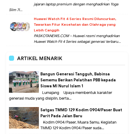
jajaran laptop premium dengan menghadirkan Yoga
Slim 7i...
Huawei Watch Fit 4 Series Resmi Diluncurkan,
Tawarkan Fitur Kesehatan dan Olahraga yang
Lebih Canggih
PASKOTANEWS.COM – Huawei resmi menghadirkan
Huawei Watch Fit 4 Series sebagai generasi terbaru...
ARTIKEL MENARIK
Bangun Generasi Tangguh, Babinsa
Sememu Berikan Pelatihan PBB kepada
Siswa MI Nurul Islam 1
Lumajang – Upaya membentuk karakter
generasi muda yang disiplin, berta...
Satgas TMMD 129 Kodim 0904/Paser Buat
Parit Pada Jalan Baru
Kodim 0904/Paser, Muara Samu. Kegiatan
TMMD 129 Kodim 0904/Paser suda...