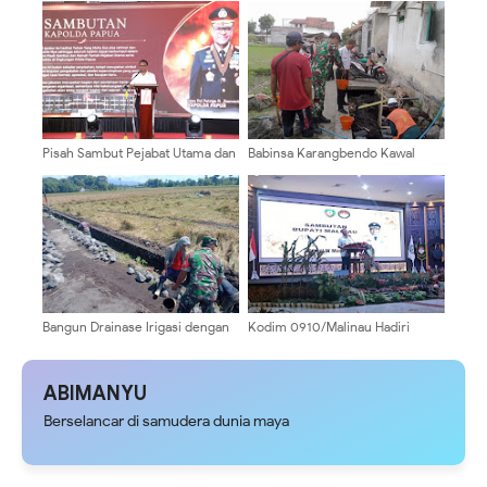
Baru
Mempercantik Tampilannya
Pisah Sambut Pejabat Utama dan
Babinsa Karangbendo Kawal
Kapolres, Kapolda Papua Dorong
Pembangunan Drainase Irigasi,
Penguatan Sinergi dan
Dukung Kelancaran Pengairan
Pelayanan Masyarakat
Lahan Pertanian
Bangun Drainase Irigasi dengan
Kodim 0910/Malinau Hadiri
Semangat Gotong Royong,
Pengukuhan Pengurus Dharma
Babinsa Dawuhan Wetan Perkuat
Wanita Persatuan Kabupaten
Ketahanan Pangan
Malinau
ABIMANYU
Berselancar di samudera dunia maya