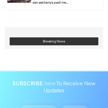
dan sekitarnya pasti me...
Breaking News
SUBSCRIBE
here
To Receive New
Updates