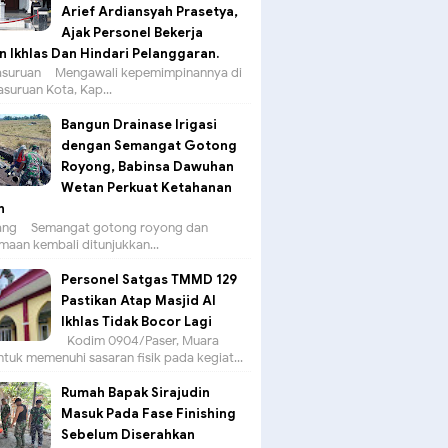
Arief Ardiansyah Prasetya,
Ajak Personel Bekerja
 Ikhlas Dan Hindari Pelanggaran.
suruan – Mengawali kepemimpinannya di
asuruan Kota, Kap...
Bangun Drainase Irigasi
dengan Semangat Gotong
Royong, Babinsa Dawuhan
Wetan Perkuat Ketahanan
n
g – Semangat gotong royong dan
aan kembali ditunjukkan...
Personel Satgas TMMD 129
Pastikan Atap Masjid Al
Ikhlas Tidak Bocor Lagi
Kodim 0904/Paser, Muara
tuk memenuhi sasaran fisik pada kegiat...
Rumah Bapak Sirajudin
Masuk Pada Fase Finishing
Sebelum Diserahkan