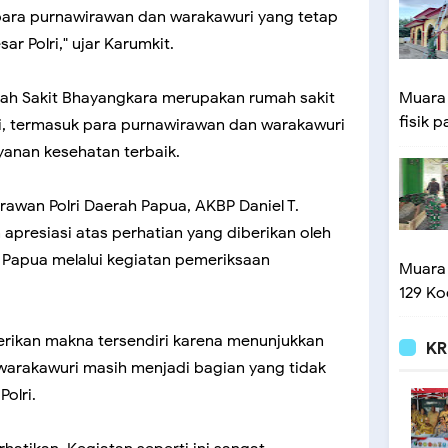
para purnawirawan dan warakawuri yang tetap
ar Polri," ujar Karumkit.
ah Sakit Bhayangkara merupakan rumah sakit
Muara
fisik p
lri, termasuk para purnawirawan dan warakawuri
anan kesehatan terbaik.
rawan Polri Daerah Papua, AKBP Daniel T.
apresiasi atas perhatian yang diberikan oleh
 Papua melalui kegiatan pemeriksaan
Muara
129 Ko
erikan makna tersendiri karena menunjukkan
KR
arakawuri masih menjadi bagian yang tidak
Polri.