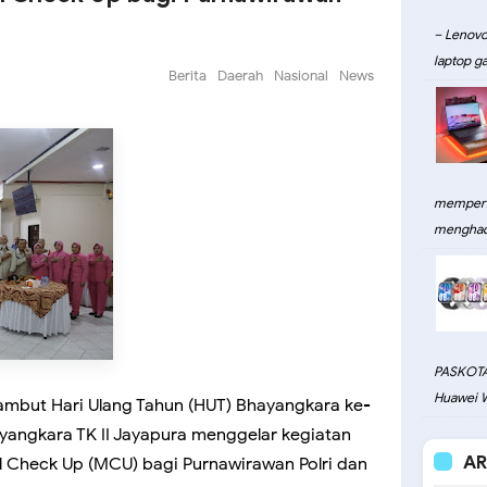
– Lenovo
laptop ga
Berita
Daerah
Nasional
News
memperku
menghadi
PASKOTA
Huawei W
mbut Hari Ulang Tahun (HUT) Bhayangkara ke-
yangkara TK II Jayapura menggelar kegiatan
AR
 Check Up (MCU) bagi Purnawirawan Polri dan