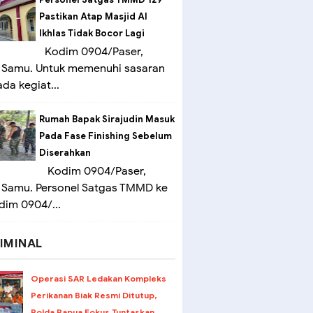
Pastikan Atap Masjid Al
Ikhlas Tidak Bocor Lagi
Kodim 0904/Paser,
 Samu. Untuk memenuhi sasaran
ada kegiat...
Rumah Bapak Sirajudin Masuk
Pada Fase Finishing Sebelum
Diserahkan
Kodim 0904/Paser,
 Samu. Personel Satgas TMMD ke
dim 0904/...
IMINAL
Operasi SAR Ledakan Kompleks
Perikanan Biak Resmi Ditutup,
Polda Papua Fokus Tuntaskan