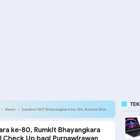
TE
News
Sambut HUT Bhayangkara ke-80, Rumkit Bhayangkara Jayapura Gelar Medical Check Up bagi Purnawirawan dan Warakawuri Polri
ra ke-80, Rumkit Bhayangkara
l Check Up bagi Purnawirawan