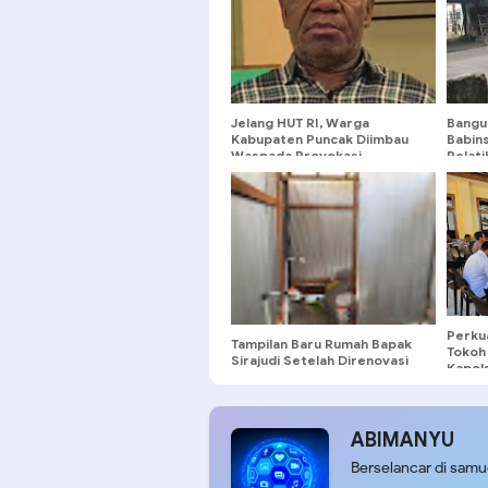
Jelang HUT RI, Warga
Bangu
Kabupaten Puncak Diimbau
Babin
Waspada Provokasi
Pelat
MI Nur
Perku
Tampilan Baru Rumah Bapak
Tokoh
Sirajudi Setelah Direnovasi
Kapol
Satgas Tmmd-129
Warga
Kamti
ABIMANYU
Berselancar di sam