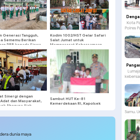
Dengan
Kota Pa
Polres P
n Generasi Tangguh,
Kodim 1002/HST Gelar Safari
sa Sememu Berikan
Salat Jumat untuk
ihan PBB kepada Siswa
Mempererat Kebersamaan
ul Islam 1
Panga
Lumajan
kebersam
at Sinergi dengan
Sambut HUT Ke-81
 Adat dan Masyarakat,
Kemerdekaan RI, Kapolsek
sek Abepura Ajak
Senggi Bagikan Bendera
 Bersama Jaga
Samu. Un
Merah Putih kepada Warga
bmas
udera dunia maya