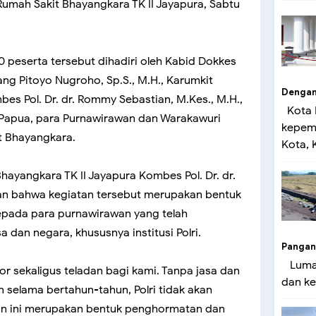
Rumah Sakit Bhayangkara TK II Jayapura, Sabtu
60 peserta tersebut dihadiri oleh Kabid Dokkes
g Pitoyo Nugroho, Sp.S., M.H., Karumkit
Dengan 
es Pol. Dr. dr. Rommy Sebastian, M.Kes., M.H.,
Kota 
 Papua, para Purnawirawan dan Warakawuri
kepemi
it Bhayangkara.
Kota, K
ayangkara TK II Jayapura Kombes Pol. Dr. dr.
 bahwa kegiatan tersebut merupakan bentuk
pada para purnawirawan yang telah
dan negara, khususnya institusi Polri.
Pangan
Lumaj
or sekaligus teladan bagi kami. Tanpa jasa dan
dan ke
 selama bertahun-tahun, Polri tidak akan
atan ini merupakan bentuk penghormatan dan