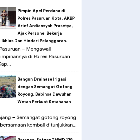
Pimpin Apel Perdana di
Polres Pasuruan Kota, AKBP
Arief Ardiansyah Prasetya,
Ajak Personel Bekerja
Ikhlas Dan Hindari Pelanggaran.
Pasuruan – Mengawali
mpinannya di Polres Pasuruan
ap...
Bangun Drainase Irigasi
dengan Semangat Gotong
Royong, Babinsa Dawuhan
Wetan Perkuat Ketahanan
ang – Semangat gotong royong
bersamaan kembali ditunjukkan...
Personel Satgas TMMD 129