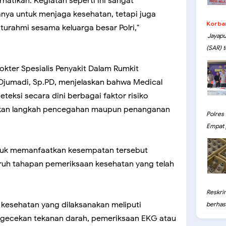
hatikan. Kegiatan seperti ini sangat
nya untuk menjaga kesehatan, tetapi juga
Korba
turahmi sesama keluarga besar Polri,"
Jayapu
(SAR) t
ter Spesialis Penyakit Dalam Rumkit
. Djumadi, Sp.PD, menjelaskan bahwa Medical
eksi secara dini berbagai faktor risiko
kukan langkah pencegahan maupun penanganan
Polres
Empat 
ntuk memanfaatkan kesempatan tersebut
ruh tahapan pemeriksaan kesehatan yang telah
Reskri
kesehatan yang dilaksanakan meliputi
berhasil
gecekan tekanan darah, pemeriksaan EKG atau