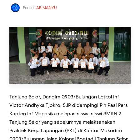
Penulis
ABIMANYU
Tanjung Selor, Dandim 0903/Bulungan Letkol Inf
Victor Andhyka Tjokro, S.IP didampingi Plh Pasi Pers
Kapten Inf Mapasila melepas siswa siswi SMKN 2
Tanjung Selor yang sebelumnya melaksanakan
Praktek Kerja Lapangan (PKL) di Kantor Makodim
0903/Bulungan Jalan Kolonel Soetadji Tanjung Selor,