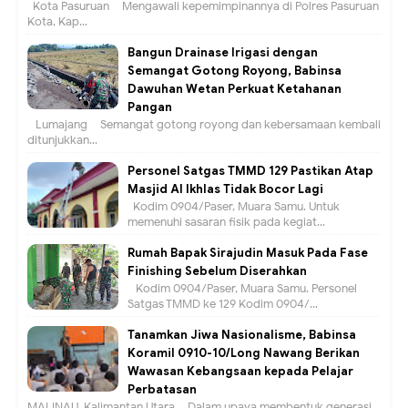
Kota Pasuruan – Mengawali kepemimpinannya di Polres Pasuruan
Kota, Kap...
Bangun Drainase Irigasi dengan
Semangat Gotong Royong, Babinsa
Dawuhan Wetan Perkuat Ketahanan
Pangan
Lumajang – Semangat gotong royong dan kebersamaan kembali
ditunjukkan...
Personel Satgas TMMD 129 Pastikan Atap
Masjid Al Ikhlas Tidak Bocor Lagi
Kodim 0904/Paser, Muara Samu. Untuk
memenuhi sasaran fisik pada kegiat...
Rumah Bapak Sirajudin Masuk Pada Fase
Finishing Sebelum Diserahkan
Kodim 0904/Paser, Muara Samu. Personel
Satgas TMMD ke 129 Kodim 0904/...
Tanamkan Jiwa Nasionalisme, Babinsa
Koramil 0910-10/Long Nawang Berikan
Wawasan Kebangsaan kepada Pelajar
Perbatasan
MALINAU, Kalimantan Utara – Dalam upaya membentuk generasi