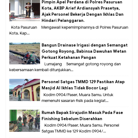
Pimpin Apel Perdana di Polres Pasuruan
Kota, AKBP Arief Ardiansyah Prasetya,
Ajak Personel Bekerja Dengan Ikhlas Dan
Hindari Pelanggaran.
Kota Pasuruan – Mengawali kepemimpinannya di Polres Pasuruan
Kota, Kap...
Bangun Drainase Irigasi dengan Semangat
Gotong Royong, Babinsa Dawuhan Wetan
Perkuat Ketahanan Pangan
Lumajang – Semangat gotong royong dan
kebersamaan kembali ditunjukkan...
Personel Satgas TMMD 129 Pastikan Atap
Masjid Al Ikhlas Tidak Bocor Lagi
Kodim 0904/Paser, Muara Samu. Untuk
memenuhi sasaran fisik pada kegiat...
Rumah Bapak Sirajudin Masuk Pada Fase
Finishing Sebelum Diserahkan
Kodim 0904/Paser, Muara Samu. Personel
Satgas TMMD ke 129 Kodim 0904/...