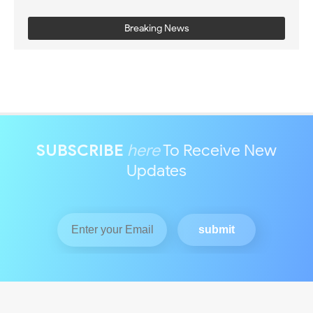
Breaking News
SUBSCRIBE
here
To Receive New
Updates