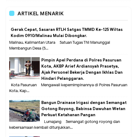
ARTIKEL MENARIK
Gerak Cepat, Sasaran RTLH Satgas TMMD Ke-125 Wiltas
Kodim 0910/Malinau Mulai Dibongkar.
Malinau, Kalimantan Utara – Satuan Tugas TNI Manunggal
Membangun Desa (S...
Pimpin Apel Perdana di Polres Pasuruan
Kota, AKBP Arief Ardiansyah Prasetya,
Ajak Personel Bekerja Dengan Ikhlas Dan
Hindari Pelanggaran.
Kota Pasuruan – Mengawali kepemimpinannya di Polres Pasuruan
Kota, Kap...
Bangun Drainase Irigasi dengan Semangat
Gotong Royong, Babinsa Dawuhan Wetan
Perkuat Ketahanan Pangan
Lumajang – Semangat gotong royong dan
kebersamaan kembali ditunjukkan...