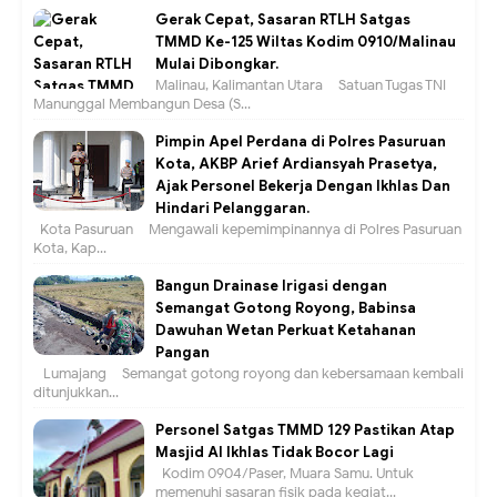
Gerak Cepat, Sasaran RTLH Satgas
TMMD Ke-125 Wiltas Kodim 0910/Malinau
Mulai Dibongkar.
Malinau, Kalimantan Utara – Satuan Tugas TNI
Manunggal Membangun Desa (S...
Pimpin Apel Perdana di Polres Pasuruan
Kota, AKBP Arief Ardiansyah Prasetya,
Ajak Personel Bekerja Dengan Ikhlas Dan
Hindari Pelanggaran.
Kota Pasuruan – Mengawali kepemimpinannya di Polres Pasuruan
Kota, Kap...
Bangun Drainase Irigasi dengan
Semangat Gotong Royong, Babinsa
Dawuhan Wetan Perkuat Ketahanan
Pangan
Lumajang – Semangat gotong royong dan kebersamaan kembali
ditunjukkan...
Personel Satgas TMMD 129 Pastikan Atap
Masjid Al Ikhlas Tidak Bocor Lagi
Kodim 0904/Paser, Muara Samu. Untuk
memenuhi sasaran fisik pada kegiat...