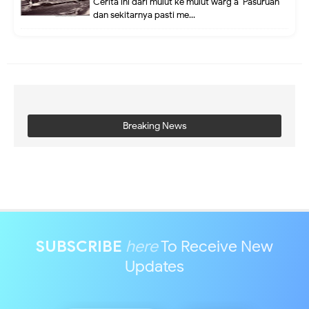
Cerita ini dari mulut ke mulut warg a Pasuruan
dan sekitarnya pasti me...
Breaking News
SUBSCRIBE
here
To Receive New
Updates