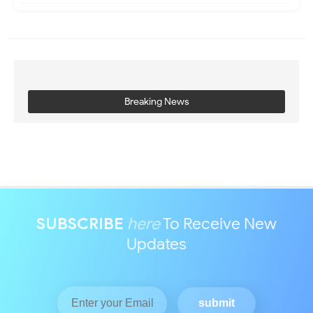
Breaking News
SUBSCRIBE
here
To Receive New
Updates