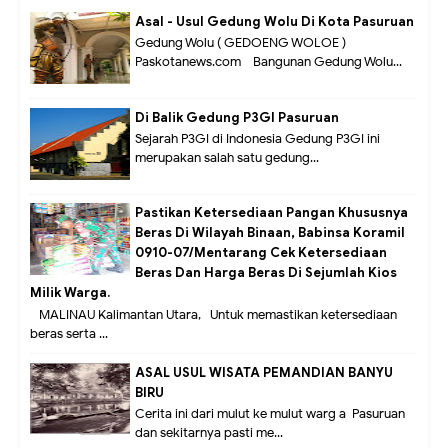
Asal - Usul Gedung Wolu Di Kota Pasuruan
Gedung Wolu ( GEDOENG WOLOE )
Paskotanews.com - Bangunan Gedung Wolu...
Di Balik Gedung P3GI Pasuruan
Sejarah P3GI di Indonesia Gedung P3GI ini
merupakan salah satu gedung...
Pastikan Ketersediaan Pangan Khususnya
Beras Di Wilayah Binaan, Babinsa Koramil
0910-07/Mentarang Cek Ketersediaan
Beras Dan Harga Beras Di Sejumlah Kios
Milik Warga.
MALINAU Kalimantan Utara,- Untuk memastikan ketersediaan
beras serta ...
ASAL USUL WISATA PEMANDIAN BANYU
BIRU
Cerita ini dari mulut ke mulut warg a Pasuruan
dan sekitarnya pasti me...