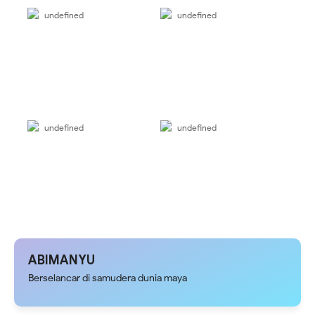
undefined
undefined
undefined
undefined
ABIMANYU
Berselancar di samudera dunia maya