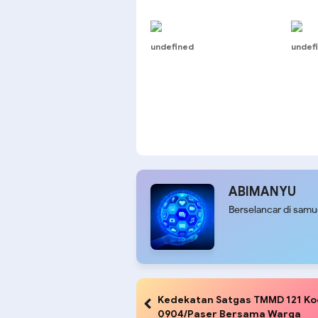
undefined
undef
ABIMANYU
Berselancar di sam
Kedekatan Satgas TMMD 121 K
0904/Paser Bersama Warga