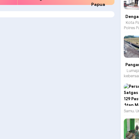
Papua
Dengan
Kota Pa
Polres P
Panga
Lumajan
kebersam
Samu. Un