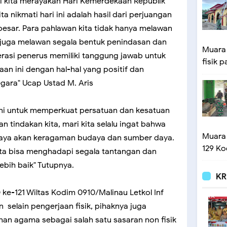
i kita merayakan Hari Kemerdekaan Republik
 nikmati hari ini adalah hasil dari perjuangan
esar. Para pahlawan kita tidak hanya melawan
 juga melawan segala bentuk penindasan dan
Muara
erasi penerus memiliki tanggung jawab untuk
fisik p
n ini dengan hal-hal yang positif dan
gara" Ucap Ustad M. Aris
ni untuk memperkuat persatuan dan kesatuan
n tindakan kita, mari kita selalu ingat bahwa
Muara
kaya akan keragaman budaya dan sumber daya.
129 Ko
ta bisa menghadapi segala tantangan dan
bih baik" Tutupnya.
KR
e-121 Wiltas Kodim 0910/Malinau Letkol Inf
 selain pengerjaan fisik, pihaknya juga
an agama sebagai salah satu sasaran non fisik