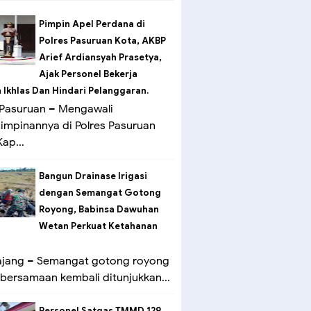
Pimpin Apel Perdana di
Polres Pasuruan Kota, AKBP
Arief Ardiansyah Prasetya,
Ajak Personel Bekerja
Ikhlas Dan Hindari Pelanggaran.
Pasuruan – Mengawali
mpinannya di Polres Pasuruan
ap...
Bangun Drainase Irigasi
dengan Semangat Gotong
Royong, Babinsa Dawuhan
Wetan Perkuat Ketahanan
ang – Semangat gotong royong
bersamaan kembali ditunjukkan...
Personel Satgas TMMD 129