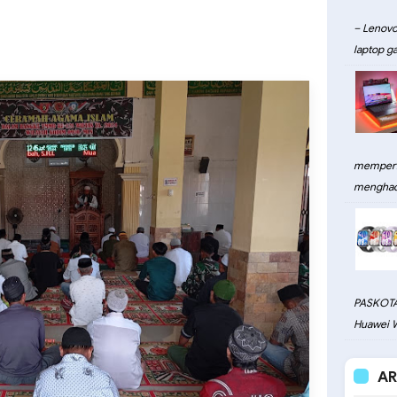
– Lenovo
laptop ga
memperku
menghadi
PASKOTA
Huawei W
AR