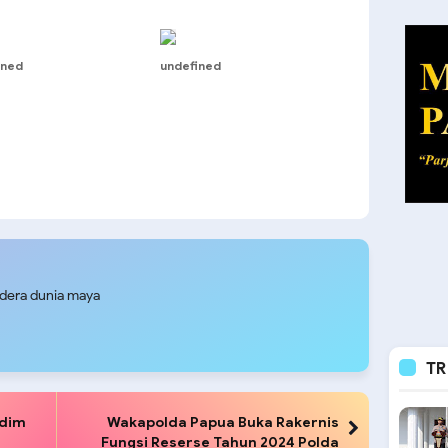
ined
undefined
udera dunia maya
TR
odim
Wakapolda Papua Buka Rakernis
Fungsi Reserse Tahun 2024 Polda