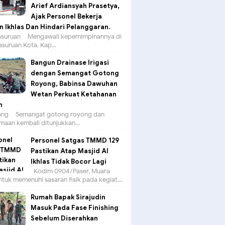
Arief Ardiansyah Prasetya,
Ajak Personel Bekerja
 Ikhlas Dan Hindari Pelanggaran.
suruan – Mengawali kepemimpinannya di
asuruan Kota, Kap...
Bangun Drainase Irigasi
dengan Semangat Gotong
Royong, Babinsa Dawuhan
Wetan Perkuat Ketahanan
n
g – Semangat gotong royong dan
aan kembali ditunjukkan...
Personel Satgas TMMD 129
Pastikan Atap Masjid Al
Ikhlas Tidak Bocor Lagi
Kodim 0904/Paser, Muara
tuk memenuhi sasaran fisik pada kegiat...
Rumah Bapak Sirajudin
Masuk Pada Fase Finishing
Sebelum Diserahkan