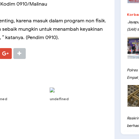
s Kodim 0910/Malinau
Korba
enting, karena masuk dalam program non fisik.
Jayapu
an sebaik mungkin untuk menambah keyakinan
(SAR) t
” katanya. (Pendim 0910).
Polres
Empat 
ined
undefined
Reskri
berhasil