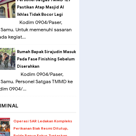
Pastikan Atap Masjid Al
Ikhlas Tidak Bocor Lagi
Kodim 0904/Paser,
 Samu. Untuk memenuhi sasaran
ada kegiat...
Rumah Bapak Sirajudin Masuk
Pada Fase Finishing Sebelum
Diserahkan
Kodim 0904/Paser,
 Samu. Personel Satgas TMMD ke
dim 0904/...
IMINAL
Operasi SAR Ledakan Kompleks
Perikanan Biak Resmi Ditutup,
Polda Papua Fokus Tuntaskan