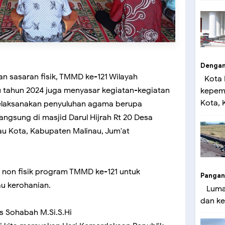
Dengan 
n sasaran fisik, TMMD ke-121 Wilayah
Kota 
 tahun 2024 juga menyasar kegiatan-kegiatan
kepemi
Kota, K
melaksanakan penyuluhan agama berupa
ngsung di masjid Darul Hijrah Rt 20 Desa
u Kota, Kabupaten Malinau, Jum'at
 non fisik program TMMD ke-121 untuk
Pangan
u kerohanian.
Lumaj
dan ke
s Sohabah M.Si.S.Hi