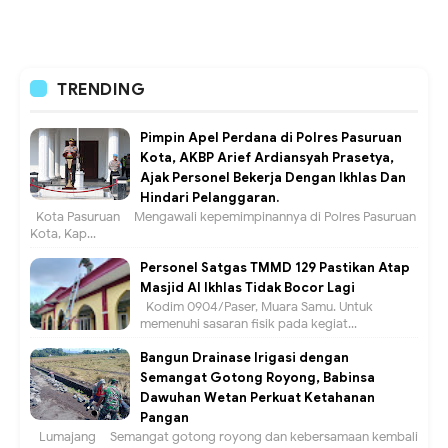
TRENDING
Pimpin Apel Perdana di Polres Pasuruan
Kota, AKBP Arief Ardiansyah Prasetya,
Ajak Personel Bekerja Dengan Ikhlas Dan
Hindari Pelanggaran.
Kota Pasuruan – Mengawali kepemimpinannya di Polres Pasuruan
Kota, Kap...
Personel Satgas TMMD 129 Pastikan Atap
Masjid Al Ikhlas Tidak Bocor Lagi
Kodim 0904/Paser, Muara Samu. Untuk
memenuhi sasaran fisik pada kegiat...
Bangun Drainase Irigasi dengan
Semangat Gotong Royong, Babinsa
Dawuhan Wetan Perkuat Ketahanan
Pangan
Lumajang – Semangat gotong royong dan kebersamaan kembali