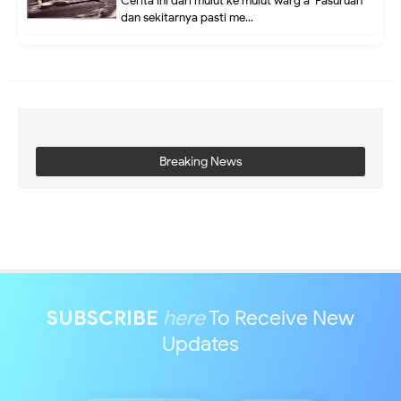
Cerita ini dari mulut ke mulut warg a Pasuruan
dan sekitarnya pasti me...
Breaking News
SUBSCRIBE
here
To Receive New
Updates