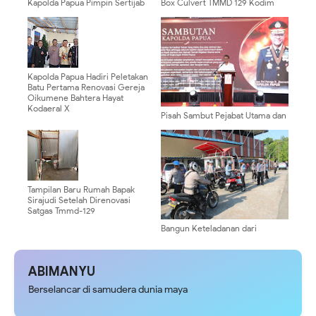
Kapolda Papua Pimpin Sertijab
Box Culvert TMMD 129 Kodim
Pejabat Utama dan 13 Kapolres,
0904/Paser Mulai Terlihat
Perkuat Kinerja Organisasi
Bentuknya
Kapolda Papua Hadiri Peletakan
Batu Pertama Renovasi Gereja
Oikumene Bahtera Hayat
Kodaeral X
Pisah Sambut Pejabat Utama dan
Kapolres, Kapolda Papua Dorong
Penguatan Sinergi dan
Pelayanan Masyarakat
Tampilan Baru Rumah Bapak
Sirajudi Setelah Direnovasi
Satgas Tmmd-129
Bangun Keteladanan dari
Internal, Bid Propam Polda Papua
Gelar Operasi Gaktibplin
Kendaraan Personel
ABIMANYU
Berselancar di samudera dunia maya