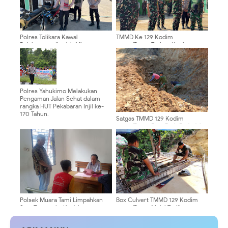
Polres Tolikara Kawal
TMMD Ke 129 Kodim
Pelaksanaan Ibadah Minggu,
0904/Paser Terima Kunjungan
Pastikan Jemaat Beribadah
Dari Tim Wasev Mabesad
dengan Aman dan Khusyuk
Polres Yahukimo Melakukan
Pengaman Jalan Sehat dalam
rangka HUT Pekabaran Injil ke-
170 Tahun.
Satgas TMMD 129 Kodim
0904/Paser Buat Parit Pada Jalan
Baru
Polsek Muara Tami Limpahkan
Box Culvert TMMD 129 Kodim
Satu Tersangka Ke Jaksa
0904/Paser Mulai Terlihat
Penuntut Umum
Bentuknya