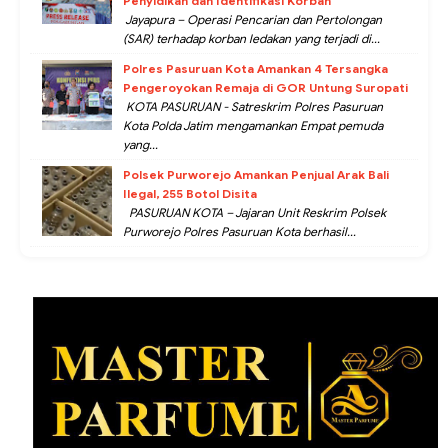
Penyidikan dan Identifikasi Korban
Jayapura – Operasi Pencarian dan Pertolongan
(SAR) terhadap korban ledakan yang terjadi di...
Polres Pasuruan Kota Amankan 4 Tersangka
Pengeroyokan Remaja di GOR Untung Suropati
KOTA PASURUAN - Satreskrim Polres Pasuruan
Kota Polda Jatim mengamankan Empat pemuda
yang...
Polsek Purworejo Amankan Penjual Arak Bali
Ilegal, 255 Botol Disita
PASURUAN KOTA – Jajaran Unit Reskrim Polsek
Purworejo Polres Pasuruan Kota berhasil...