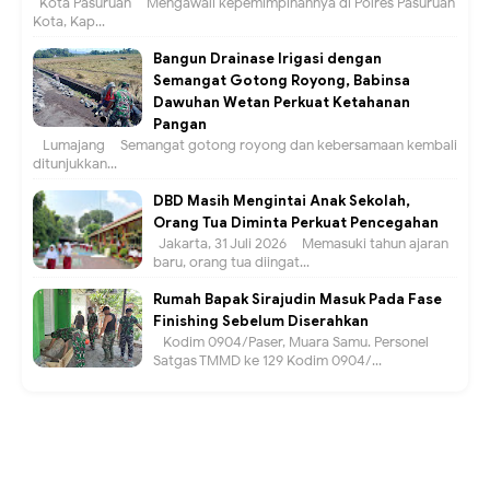
Kota Pasuruan – Mengawali kepemimpinannya di Polres Pasuruan
Kota, Kap...
Bangun Drainase Irigasi dengan
Semangat Gotong Royong, Babinsa
Dawuhan Wetan Perkuat Ketahanan
Pangan
Lumajang – Semangat gotong royong dan kebersamaan kembali
ditunjukkan...
DBD Masih Mengintai Anak Sekolah,
Orang Tua Diminta Perkuat Pencegahan
Jakarta, 31 Juli 2026 – Memasuki tahun ajaran
baru, orang tua diingat...
Rumah Bapak Sirajudin Masuk Pada Fase
Finishing Sebelum Diserahkan
Kodim 0904/Paser, Muara Samu. Personel
Satgas TMMD ke 129 Kodim 0904/...