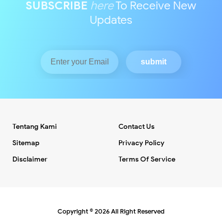
SUBSCRIBE
here
To Receive New
Updates
Tentang Kami
Contact Us
Sitemap
Privacy Policy
Disclaimer
Terms Of Service
Copyright ©
2026
All Right Reserved