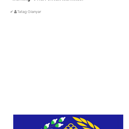
✔
Tatag Gianyar