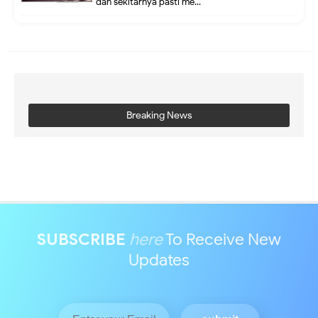
dan sekitarnya pasti me...
Breaking News
SUBSCRIBE
here
To Receive New
Updates