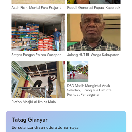
Asah Fisik, Mental Para Prajurit,
Peduli Generasi Papua, Kapolsek
Kodim 0808/Blitar Gelar Uji
Pantai Barat Berikan Edukasi
Kenaikan Tingkat Pencak Silat
Hukum dan Pencegahan
Militer
Narkoba
Satgas Pangan Polres Waropen
Jelang HUT RI, Warga Kabupaten
Pantau Harga Beras di Retail
Puncak Diimbau Waspada
Modern dan Pasar Tradisional
Provokasi
DBD Masih Mengintai Anak
Sekolah, Orang Tua Diminta
Perkuat Pencegahan
Plafon Masjid Al Ikhlas Mulai
Terpasang, Satgas TMMD 129
Mempercantik Tampilannya
Tatag Gianyar
Berselancar di samudera dunia maya