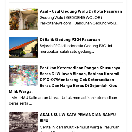
Asal - Usul Gedung Wolu Di Kota Pasuruan
Gedung Wolu ( GEDOENG WOLOE )
Paskotanews.com - Bangunan Gedung Wolu...
Di Balik Gedung P3GI Pasuruan
Sejarah P3GI di Indonesia Gedung P3GI ini
merupakan salah satu gedung...
Pastikan Ketersediaan Pangan Khususnya
Beras Di Wilayah Binaan, Babinsa Koramil
0910-07/Mentarang Cek Ketersediaan
Beras Dan Harga Beras Di Sejumlah Kios
Milik Warga.
MALINAU Kalimantan Utara,- Untuk memastikan ketersediaan
beras serta ...
ASAL USUL WISATA PEMANDIAN BANYU
BIRU
Cerita ini dari mulut ke mulut warg a Pasuruan