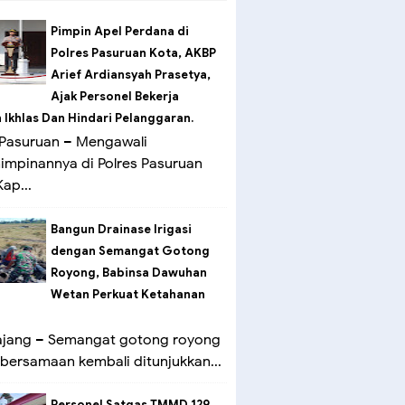
Pimpin Apel Perdana di
Polres Pasuruan Kota, AKBP
Arief Ardiansyah Prasetya,
Ajak Personel Bekerja
Ikhlas Dan Hindari Pelanggaran.
Pasuruan – Mengawali
mpinannya di Polres Pasuruan
ap...
Bangun Drainase Irigasi
dengan Semangat Gotong
Royong, Babinsa Dawuhan
Wetan Perkuat Ketahanan
ang – Semangat gotong royong
bersamaan kembali ditunjukkan...
Personel Satgas TMMD 129