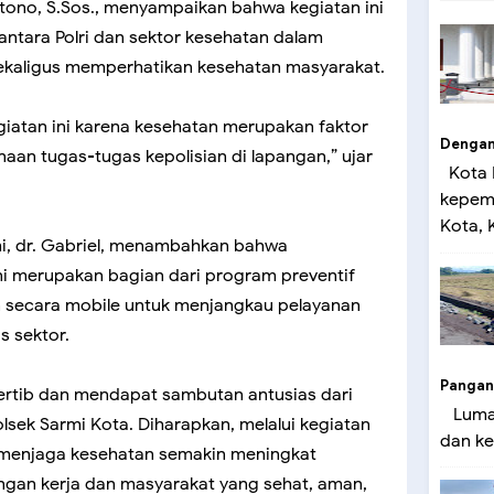
rtono, S.Sos., menyampaikan bahwa kegiatan ini
antara Polri dan sektor kesehatan dalam
ekaligus memperhatikan kesehatan masyarakat.
iatan ini karena kesehatan merupakan faktor
Dengan 
an tugas-tugas kepolisian di lapangan,” ujar
Kota 
kepemi
Kota, K
mi, dr. Gabriel, menambahkan bahwa
ni merupakan bagian dari program preventif
n secara mobile untuk menjangkau pelayanan
s sektor.
Pangan
ertib dan mendapat sambutan antusias dari
Lumaj
sek Sarmi Kota. Diharapkan, melalui kegiatan
dan ke
a menjaga kesehatan semakin meningkat
ngan kerja dan masyarakat yang sehat, aman,