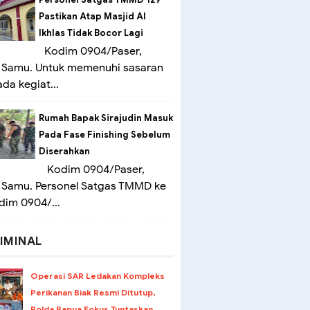
Pastikan Atap Masjid Al
Ikhlas Tidak Bocor Lagi
Kodim 0904/Paser,
 Samu. Untuk memenuhi sasaran
ada kegiat...
Rumah Bapak Sirajudin Masuk
Pada Fase Finishing Sebelum
Diserahkan
Kodim 0904/Paser,
 Samu. Personel Satgas TMMD ke
dim 0904/...
IMINAL
Operasi SAR Ledakan Kompleks
Perikanan Biak Resmi Ditutup,
Polda Papua Fokus Tuntaskan