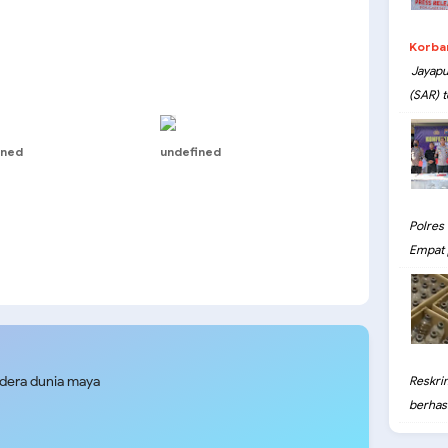
Korba
Jayapu
(SAR) t
ined
undefined
Polres
Empat 
udera dunia maya
Reskri
berhasil