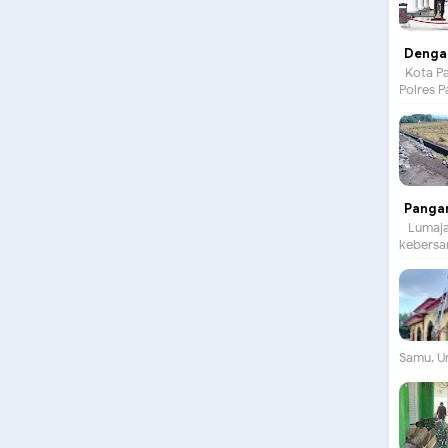
Dengan
Kota Pa
Polres P
Panga
Lumajan
kebersam
Samu. Un