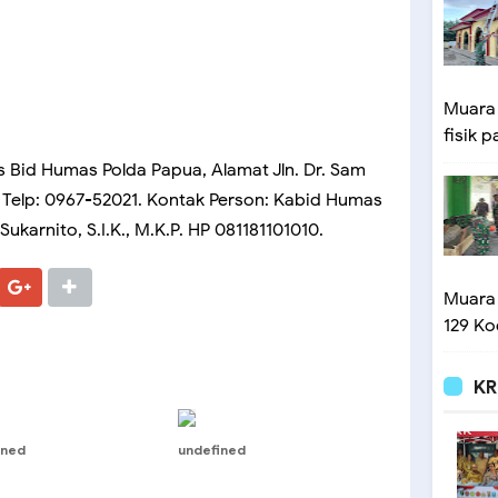
Muara
fisik p
s Bid Humas Polda Papua, Alamat Jln. Dr. Sam
a Telp: 0967-52021. Kontak Person: Kabid Humas
karnito, S.I.K., M.K.P. HP 081181101010.
Muara
129 Ko
KR
ined
undefined