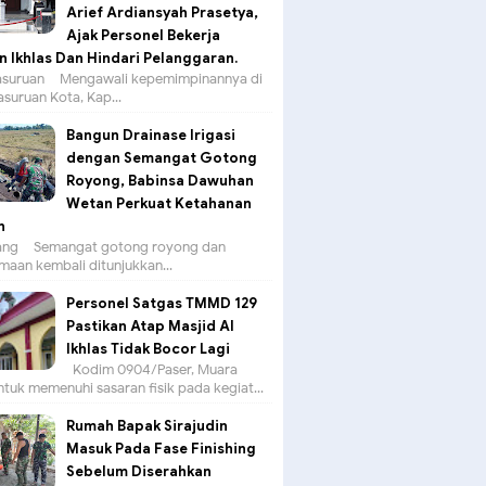
Arief Ardiansyah Prasetya,
Ajak Personel Bekerja
 Ikhlas Dan Hindari Pelanggaran.
suruan – Mengawali kepemimpinannya di
asuruan Kota, Kap...
Bangun Drainase Irigasi
dengan Semangat Gotong
Royong, Babinsa Dawuhan
Wetan Perkuat Ketahanan
n
g – Semangat gotong royong dan
aan kembali ditunjukkan...
Personel Satgas TMMD 129
Pastikan Atap Masjid Al
Ikhlas Tidak Bocor Lagi
Kodim 0904/Paser, Muara
tuk memenuhi sasaran fisik pada kegiat...
Rumah Bapak Sirajudin
Masuk Pada Fase Finishing
Sebelum Diserahkan