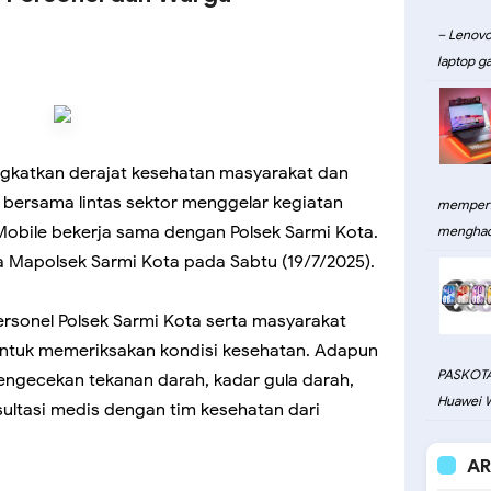
– Lenovo
laptop ga
gkatkan derajat kesehatan masyarakat dan
i bersama lintas sektor menggelar kegiatan
memperku
obile bekerja sama dengan Polsek Sarmi Kota.
menghadi
la Mapolsek Sarmi Kota pada Sabtu (19/7/2025).
personel Polsek Sarmi Kota serta masyarakat
untuk memeriksakan kondisi kesehatan. Adapun
PASKOTA
engecekan tekanan darah, kadar gula darah,
Huawei W
nsultasi medis dengan tim kesehatan dari
AR