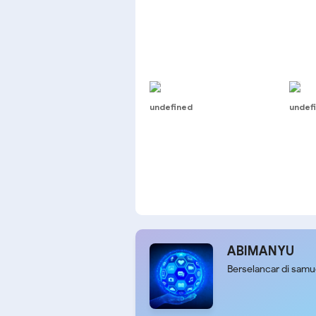
undefined
undef
ABIMANYU
Berselancar di sam