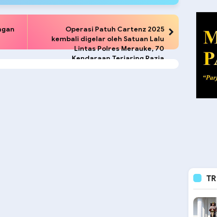
ngan
Operasi Patuh Cartenz 2025
kembali digelar oleh Satuan Lalu
Lintas Polres Merauke, 70
Kendaraan Terjaring Razia
TR