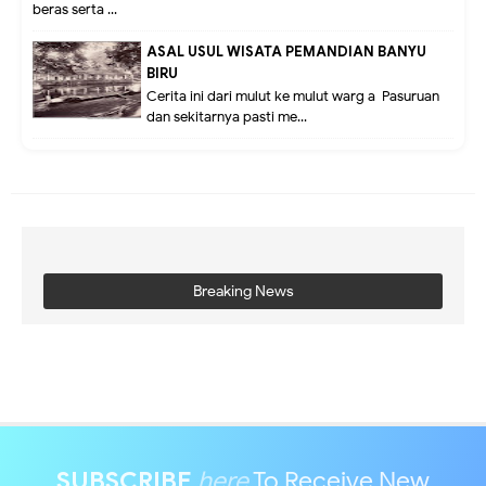
beras serta ...
ASAL USUL WISATA PEMANDIAN BANYU
BIRU
Cerita ini dari mulut ke mulut warg a Pasuruan
dan sekitarnya pasti me...
Breaking News
SUBSCRIBE
here
To Receive New