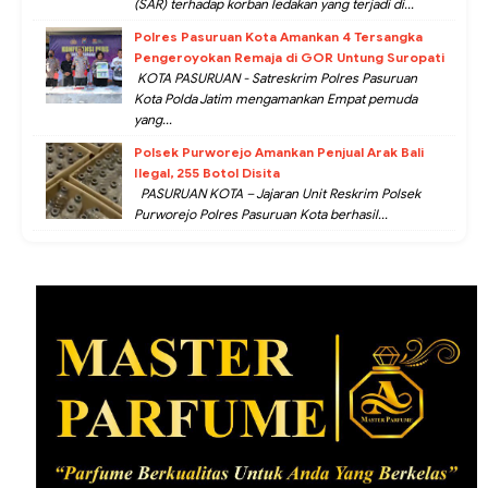
(SAR) terhadap korban ledakan yang terjadi di...
Polres Pasuruan Kota Amankan 4 Tersangka
Pengeroyokan Remaja di GOR Untung Suropati
KOTA PASURUAN - Satreskrim Polres Pasuruan
Kota Polda Jatim mengamankan Empat pemuda
yang...
Polsek Purworejo Amankan Penjual Arak Bali
Ilegal, 255 Botol Disita
PASURUAN KOTA – Jajaran Unit Reskrim Polsek
Purworejo Polres Pasuruan Kota berhasil...