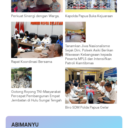
Perkuat Sinergi dengan Warga,
Kapolda Papua Buka Kejuaraan
Personel Polsek Kelila
Bola Voli Indoor dan Pantai U-19
Intensifkan Patroli Dialogis
Kapolda Cup 2026
Malam Hari
Tanamkan Jiwa Nasionalisme
Sejak Dini, Polsek Asiki Berikan
Wawasan Kebangsaan kepada
Peserta MPLS dan Intensifkan
Rapat Koordinasi Bersama
Patroli Kamtibmas
Wamendagri dan Wamen PU,
Gubernur Apolo Dorong
Percepatan Pembangunan
Gotong Royong TNI-Masyarakat
Percepat Pembangunan Empat
Jembatan di Hulu Sungai Tengah
Biro SDM Polda Papua Gelar
Assessment Jabatan Kasat
Samapta dan Kapolsek
ABIMANYU