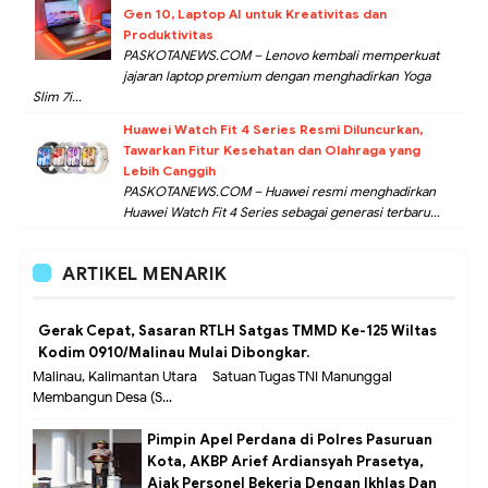
Gen 10, Laptop AI untuk Kreativitas dan
Produktivitas
PASKOTANEWS.COM – Lenovo kembali memperkuat
jajaran laptop premium dengan menghadirkan Yoga
Slim 7i...
Huawei Watch Fit 4 Series Resmi Diluncurkan,
Tawarkan Fitur Kesehatan dan Olahraga yang
Lebih Canggih
PASKOTANEWS.COM – Huawei resmi menghadirkan
Huawei Watch Fit 4 Series sebagai generasi terbaru...
ARTIKEL MENARIK
Gerak Cepat, Sasaran RTLH Satgas TMMD Ke-125 Wiltas
Kodim 0910/Malinau Mulai Dibongkar.
Malinau, Kalimantan Utara – Satuan Tugas TNI Manunggal
Membangun Desa (S...
Pimpin Apel Perdana di Polres Pasuruan
Kota, AKBP Arief Ardiansyah Prasetya,
Ajak Personel Bekerja Dengan Ikhlas Dan