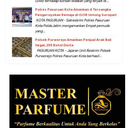
(SAR) terhadap korban ledakan yang terjadi di...
Polres Pasuruan Kota Amankan 4 Tersangka
Pengeroyokan Remaja di GOR Untung Suropati
KOTA PASURUAN - Satreskrim Polres Pasuruan
Kota Polda Jatim mengamankan Empat pemuda
yang...
Polsek Purworejo Amankan Penjual Arak Bali
Ilegal, 255 Botol Disita
PASURUAN KOTA – Jajaran Unit Reskrim Polsek
Purworejo Polres Pasuruan Kota berhasil...