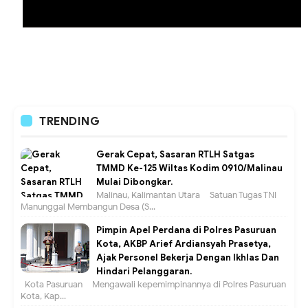
TRENDING
Gerak Cepat, Sasaran RTLH Satgas
TMMD Ke-125 Wiltas Kodim 0910/Malinau
Mulai Dibongkar.
Malinau, Kalimantan Utara – Satuan Tugas TNI
Manunggal Membangun Desa (S...
Pimpin Apel Perdana di Polres Pasuruan
Kota, AKBP Arief Ardiansyah Prasetya,
Ajak Personel Bekerja Dengan Ikhlas Dan
Hindari Pelanggaran.
Kota Pasuruan – Mengawali kepemimpinannya di Polres Pasuruan
Kota, Kap...