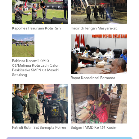
Kapolres Pasuruan Kota Raih
Hadir di Tengah Masyarakat,
Juara II Lomba Menembak
Regu Siaga III Polres Tolikara
Kapolda Jatim Cup 2026
Pastikan Karubaga Tetap Aman
Babinsa Koramil 0910-
03/Malinau Kota Latih Calon
Paskibraka SMPN 01 Masehi
Setulang
Rapat Koordinasi Bersama
Wamendagri dan Wamen PU,
Gubernur Apolo Dorong
Percepatan Pembangunan
Patroli Rutin Sat Samapta Polres
Satgas TMMD Ke 129 Kodim
Merauke, Hadir Beri Rasa Aman
0904/Paser Pasang Lantai Baru
dan Respons Cepat Laporan
Pada Rumah Bapak Harim