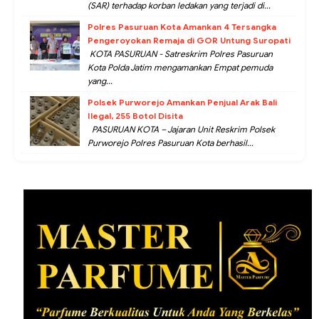
(SAR) terhadap korban ledakan yang terjadi di...
Polres Pasuruan Kota Amankan 4 Tersangka
Pengeroyokan Remaja di GOR Untung Suropati
KOTA PASURUAN - Satreskrim Polres Pasuruan
Kota Polda Jatim mengamankan Empat pemuda
yang...
Polsek Purworejo Amankan Penjual Arak Bali
Ilegal, 255 Botol Disita
PASURUAN KOTA – Jajaran Unit Reskrim Polsek
Purworejo Polres Pasuruan Kota berhasil...