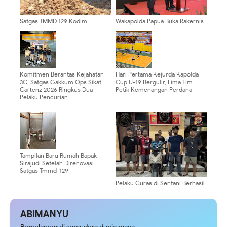
Satgas TMMD 129 Kodim
Wakapolda Papua Buka Rakernis
0904/Paser Buat Parit Pada Jalan
Fungsi Keuangan 2026, Perkuat
Baru
Tata Kelola Keuangan Polri yang
Transparan dan Akuntabel
Komitmen Berantas Kejahatan
Hari Pertama Kejurda Kapolda
3C, Satgas Gakkum Ops Sikat
Cup U-19 Bergulir, Lima Tim
Cartenz 2026 Ringkus Dua
Petik Kemenangan Perdana
Pelaku Pencurian
Tampilan Baru Rumah Bapak
Sirajudi Setelah Direnovasi
Satgas Tmmd-129
Pelaku Curas di Sentani Berhasil
Ditangkap, Tim URC Polres
Jayapura Terus Intensifkan
Penindakan Kejahatan 3C
ABIMANYU