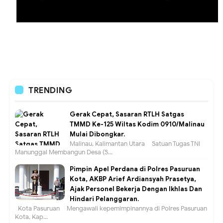
TRENDING
Gerak Cepat, Sasaran RTLH Satgas
TMMD Ke-125 Wiltas Kodim 0910/Malinau
Mulai Dibongkar.
Malinau, Kalimantan Utara – Satuan Tugas TNI
Manunggal Membangun Desa (S...
Pimpin Apel Perdana di Polres Pasuruan
Kota, AKBP Arief Ardiansyah Prasetya,
Ajak Personel Bekerja Dengan Ikhlas Dan
Hindari Pelanggaran.
Kota Pasuruan – Mengawali kepemimpinannya di Polres Pasuruan
Kota, Kap...