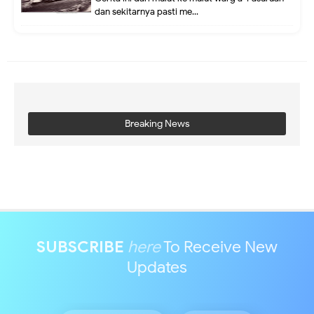
dan sekitarnya pasti me...
Breaking News
SUBSCRIBE
here
To Receive New
Updates