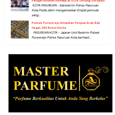
Pengeroyokan Remaja di GOR Untung Suropati
KOTA PASURUAN - Satreskrim Polres Pasuruan
Kota Polda Jatim mengamankan Empat pemuda
yang...
Polsek Purworejo Amankan Penjual Arak Bali
Ilegal, 255 Botol Disita
PASURUAN KOTA – Jajaran Unit Reskrim Polsek
Purworejo Polres Pasuruan Kota berhasil...