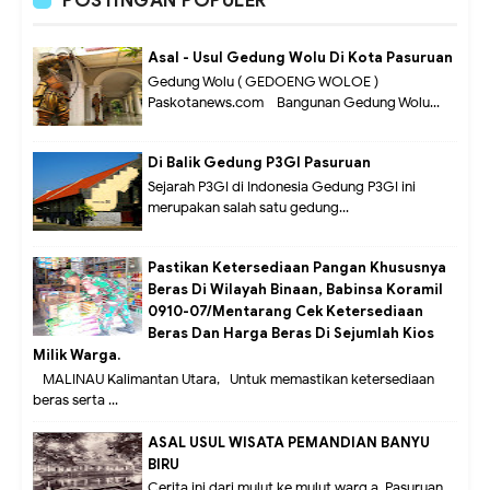
POSTINGAN POPULER
Asal - Usul Gedung Wolu Di Kota Pasuruan
Gedung Wolu ( GEDOENG WOLOE )
Paskotanews.com - Bangunan Gedung Wolu...
Di Balik Gedung P3GI Pasuruan
Sejarah P3GI di Indonesia Gedung P3GI ini
merupakan salah satu gedung...
Pastikan Ketersediaan Pangan Khususnya
Beras Di Wilayah Binaan, Babinsa Koramil
0910-07/Mentarang Cek Ketersediaan
Beras Dan Harga Beras Di Sejumlah Kios
Milik Warga.
MALINAU Kalimantan Utara,- Untuk memastikan ketersediaan
beras serta ...
ASAL USUL WISATA PEMANDIAN BANYU
BIRU
Cerita ini dari mulut ke mulut warg a Pasuruan