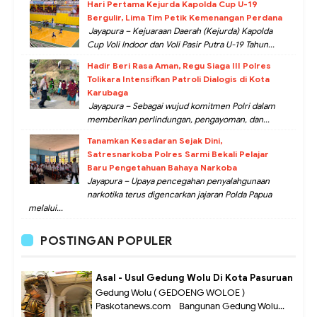
Hari Pertama Kejurda Kapolda Cup U-19
Bergulir, Lima Tim Petik Kemenangan Perdana
Jayapura – Kejuaraan Daerah (Kejurda) Kapolda
Cup Voli Indoor dan Voli Pasir Putra U-19 Tahun...
Hadir Beri Rasa Aman, Regu Siaga III Polres
Tolikara Intensifkan Patroli Dialogis di Kota
Karubaga
Jayapura – Sebagai wujud komitmen Polri dalam
memberikan perlindungan, pengayoman, dan...
Tanamkan Kesadaran Sejak Dini,
Satresnarkoba Polres Sarmi Bekali Pelajar
Baru Pengetahuan Bahaya Narkoba
Jayapura – Upaya pencegahan penyalahgunaan
narkotika terus digencarkan jajaran Polda Papua
melalui...
POSTINGAN POPULER
Asal - Usul Gedung Wolu Di Kota Pasuruan
Gedung Wolu ( GEDOENG WOLOE )
Paskotanews.com - Bangunan Gedung Wolu...