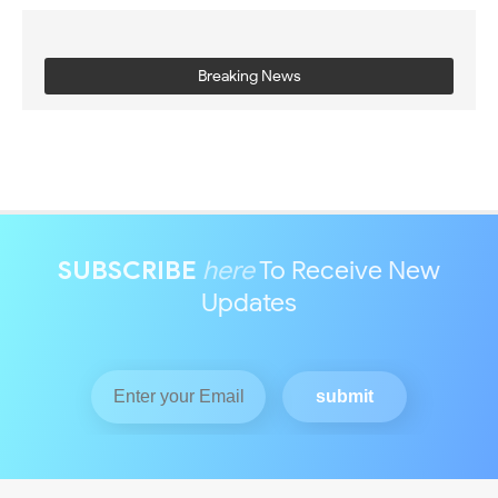
Breaking News
SUBSCRIBE
here
To Receive New
Updates