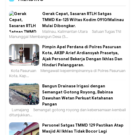
Gerak Cepat, Sasaran RTLH Satgas
TMMD Ke-125 Wiltas Kodim 0910/Malinau
Mulai Dibongkar.
Malinau, Kalimantan Utara – Satuan Tugas TNI
Manunggal Membangun Desa (S...
Pimpin Apel Perdana di Polres Pasuruan
Kota, AKBP Arief Ardiansyah Prasetya,
Ajak Personel Bekerja Dengan Ikhlas Dan
Hindari Pelanggaran.
Kota Pasuruan – Mengawali kepemimpinannya di Polres Pasuruan
Kota, Kap...
Bangun Drainase Irigasi dengan
Semangat Gotong Royong, Babinsa
Dawuhan Wetan Perkuat Ketahanan
Pangan
Lumajang – Semangat gotong royong dan kebersamaan kembali
ditunjukkan...
Personel Satgas TMMD 129 Pastikan Atap
Masjid Al Ikhlas Tidak Bocor Lagi