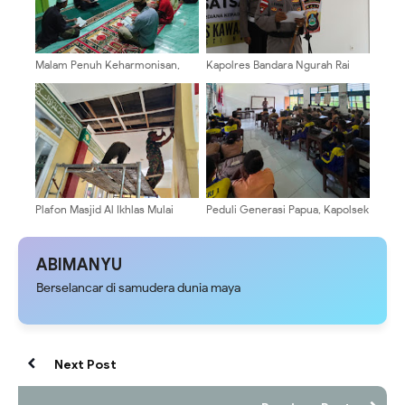
Malam Penuh Keharmonisan,
Kapolres Bandara Ngurah Rai
Yasinan Rutin Satgas TMMD Ke-
Pimpin Sertijab Dua Pejabat
127 Kodim 0903/Bulungan
Utama Polres Bandara
Plafon Masjid Al Ikhlas Mulai
Peduli Generasi Papua, Kapolsek
Terpasang, Satgas TMMD 129
Pantai Barat Berikan Edukasi
Mempercantik Tampilannya
Hukum dan Pencegahan
Narkoba
ABIMANYU
Berselancar di samudera dunia maya
Next Post