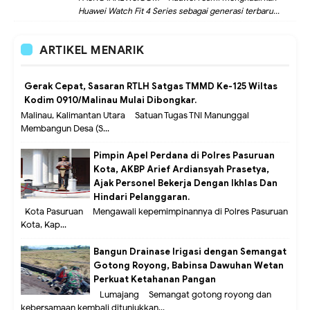
Huawei Watch Fit 4 Series sebagai generasi terbaru...
ARTIKEL MENARIK
Gerak Cepat, Sasaran RTLH Satgas TMMD Ke-125 Wiltas
Kodim 0910/Malinau Mulai Dibongkar.
Malinau, Kalimantan Utara – Satuan Tugas TNI Manunggal
Membangun Desa (S...
Pimpin Apel Perdana di Polres Pasuruan
Kota, AKBP Arief Ardiansyah Prasetya,
Ajak Personel Bekerja Dengan Ikhlas Dan
Hindari Pelanggaran.
Kota Pasuruan – Mengawali kepemimpinannya di Polres Pasuruan
Kota, Kap...
Bangun Drainase Irigasi dengan Semangat
Gotong Royong, Babinsa Dawuhan Wetan
Perkuat Ketahanan Pangan
Lumajang – Semangat gotong royong dan
kebersamaan kembali ditunjukkan...