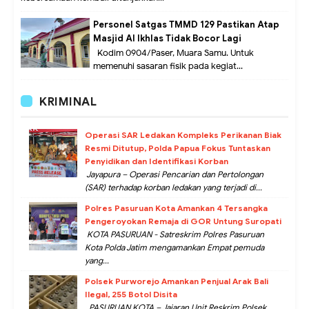
Personel Satgas TMMD 129 Pastikan Atap
Masjid Al Ikhlas Tidak Bocor Lagi
Kodim 0904/Paser, Muara Samu. Untuk
memenuhi sasaran fisik pada kegiat...
KRIMINAL
Operasi SAR Ledakan Kompleks Perikanan Biak
Resmi Ditutup, Polda Papua Fokus Tuntaskan
Penyidikan dan Identifikasi Korban
Jayapura – Operasi Pencarian dan Pertolongan
(SAR) terhadap korban ledakan yang terjadi di...
Polres Pasuruan Kota Amankan 4 Tersangka
Pengeroyokan Remaja di GOR Untung Suropati
KOTA PASURUAN - Satreskrim Polres Pasuruan
Kota Polda Jatim mengamankan Empat pemuda
yang...
Polsek Purworejo Amankan Penjual Arak Bali
Ilegal, 255 Botol Disita
PASURUAN KOTA – Jajaran Unit Reskrim Polsek