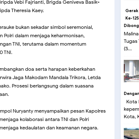
ripda Vebi Fajrianti, Brigda Geniveva Basik-
ripda Theresia Kaey.
Gerak
Ke-125
Dibong
rauke bukan sekadar simbol seremonial,
Malina
n Polri dalam menjaga keharmonisan,
Tugas
dengan TNI, terutama dalam momentum
(S...
0 TNI.
mbangkan doa serta harapan keberkahan
erwira Jaga Makodam Mandala Trikora, Letda
ako. Prosesi berlangsung dalam suasana
Dengan 
aan.
Kota 
kepemi
ompol Nuryanty menyampaikan pesan Kapolres
Kota, K
njaga kolaborasi antara TNI dan Polri
menjaga kedaulatan dan keamanan negara.