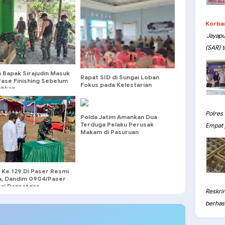
Korba
Jayapu
(SAR) t
 Bapak Sirajudin Masuk
Rapat SID di Sungai Loban
Fase Finishing Sebelum
Fokus pada Kelestarian
ahkan
Lingkungan
Polres
Polda Jatim Amankan Dua
Terduga Pelaku Perusak
Empat 
Makam di Pasuruan
Ke 129 Di Paser Resmi
a, Dandim 0904/Paser
ai Dansatgas
Reskri
berhasil