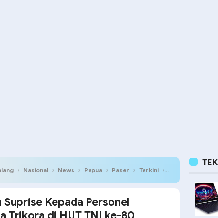
TE
lang
Nasional
News
Papua
Paser
Terkini
Polres Merauke 
n Suprise Kepada Personel
 Trikora di HUT TNI ke-80