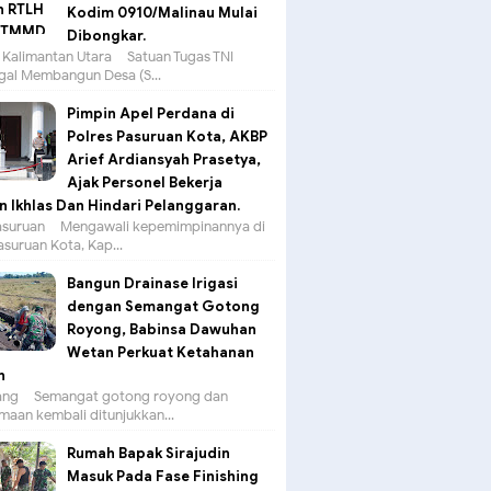
Kodim 0910/Malinau Mulai
Dibongkar.
 Kalimantan Utara – Satuan Tugas TNI
al Membangun Desa (S...
Pimpin Apel Perdana di
Polres Pasuruan Kota, AKBP
Arief Ardiansyah Prasetya,
Ajak Personel Bekerja
 Ikhlas Dan Hindari Pelanggaran.
suruan – Mengawali kepemimpinannya di
asuruan Kota, Kap...
Bangun Drainase Irigasi
dengan Semangat Gotong
Royong, Babinsa Dawuhan
Wetan Perkuat Ketahanan
n
g – Semangat gotong royong dan
aan kembali ditunjukkan...
Rumah Bapak Sirajudin
Masuk Pada Fase Finishing