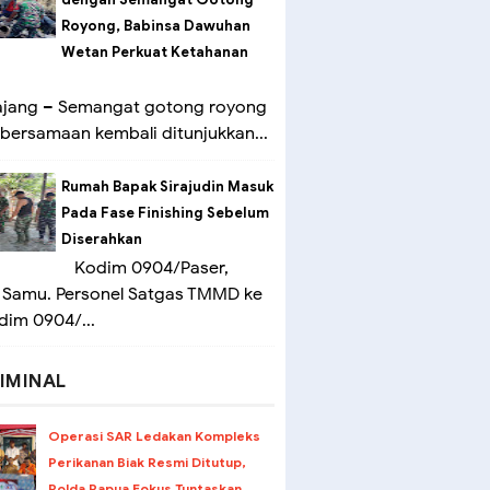
Royong, Babinsa Dawuhan
Wetan Perkuat Ketahanan
ang – Semangat gotong royong
bersamaan kembali ditunjukkan...
Rumah Bapak Sirajudin Masuk
Pada Fase Finishing Sebelum
Diserahkan
Kodim 0904/Paser,
 Samu. Personel Satgas TMMD ke
dim 0904/...
IMINAL
Operasi SAR Ledakan Kompleks
Perikanan Biak Resmi Ditutup,
Polda Papua Fokus Tuntaskan