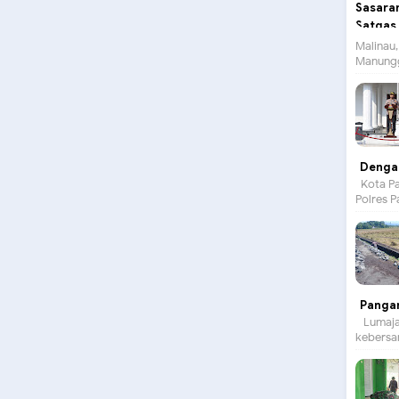
Malinau,
Manungg
Dengan
Kota Pa
Polres P
Panga
Lumajan
kebersam