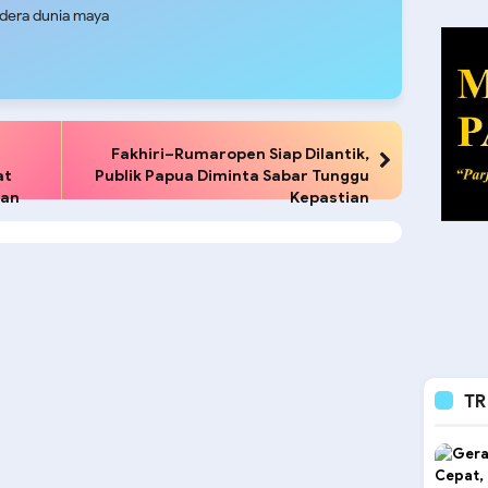
udera dunia maya
Fakhiri–Rumaropen Siap Dilantik,
at
Publik Papua Diminta Sabar Tunggu
gan
Kepastian
TR