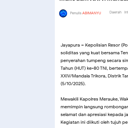
Daerah
In
Penulis
ABIMANYU
Jayapura – Kepolisian Resor (P
soliditas yang kuat bersama Ten
penyerahan tumpeng secara sim
Tahun (HUT) ke-80 TNI, berte
XXIV/Mandala Trikora, Distrik 
(5/10/2025).
Mewakili Kapolres Merauke, Wak
memimpin langsung rombongan 
selamat dan apresiasi kepada j
Kegiatan ini diikuti oleh tujuh 