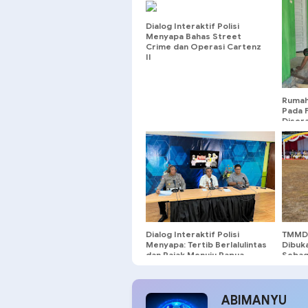
Dialog Interaktif Polisi
Menyapa Bahas Street
Crime dan Operasi Cartenz
II
Rumah
Pada 
Diser
Dialog Interaktif Polisi
TMMD 
Menyapa: Tertib Berlalulintas
Dibuk
dan Pajak Menuju Papua
Sebag
Sejahtera
ABIMANYU