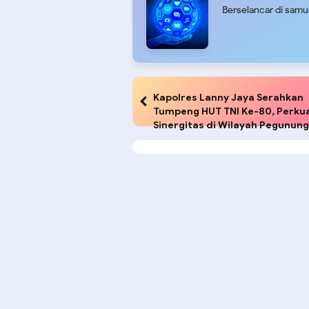
Berselancar di sam
Kapolres Lanny Jaya Serahkan
Tumpeng HUT TNI Ke-80, Perku
Sinergitas di Wilayah Pegunun