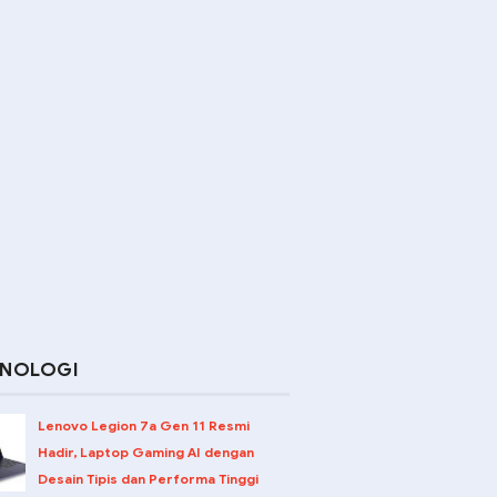
KNOLOGI
Berikan Suprise Kepada Personel Makodam XXIV/Mandala Trikora di HUT T
Lenovo Legion 7a Gen 11 Resmi
Hadir, Laptop Gaming AI dengan
Desain Tipis dan Performa Tinggi