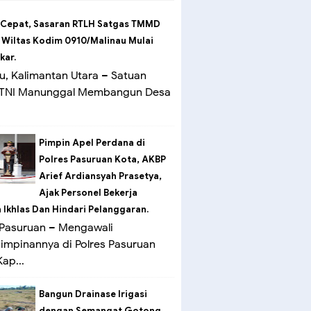
 Cepat, Sasaran RTLH Satgas TMMD
 Wiltas Kodim 0910/Malinau Mulai
kar.
u, Kalimantan Utara – Satuan
 TNI Manunggal Membangun Desa
Pimpin Apel Perdana di
Polres Pasuruan Kota, AKBP
Arief Ardiansyah Prasetya,
Ajak Personel Bekerja
Ikhlas Dan Hindari Pelanggaran.
Pasuruan – Mengawali
mpinannya di Polres Pasuruan
ap...
Bangun Drainase Irigasi
dengan Semangat Gotong