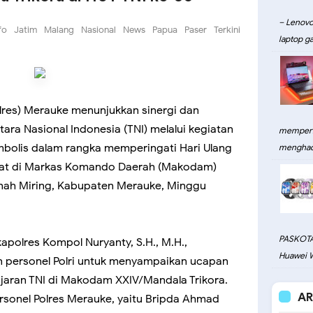
– Lenovo
fo
Jatim
Malang
Nasional
News
Papua
Paser
Terkini
laptop ga
olres) Merauke menunjukkan sinergi dan
tara Nasional Indonesia (TNI) melalui kegiatan
memperku
bolis dalam rangka memperingati Hari Ulang
menghadi
mpat di Markas Komando Daerah (Makodam)
Tanah Miring, Kabupaten Merauke, Minggu
PASKOTA
apolres Kompol Nuryanty, S.H., M.H.,
Huawei W
personel Polri untuk menyampaikan ucapan
ajaran TNI di Makodam XXIV/Mandala Trikora.
AR
personel Polres Merauke, yaitu Bripda Ahmad